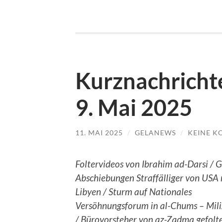
Kurznachrichte
9. Mai 2025
11. MAI 2025
/
GELANEWS
/
KEINE 
Foltervideos von Ibrahim ad-Darsi / 
Abschiebungen Straffälliger von USA
Libyen / Sturm auf Nationales
Versöhnungsforum in al-Chums – Mil
/ Bürovorsteher von az-Zadma gefolt