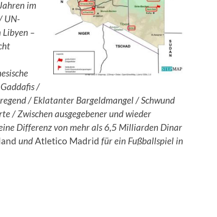
Jahren im
 / UN-
 Libyen –
cht
esische
 Gaddafis /
regend / Eklatanter Bargeldmangel / Schwund
rte / Zwischen ausgegebener und wieder
eine Differenz von mehr als 6,5 Milliarden Dinar
iland
und
Atletico Madrid
für ein Fußballspiel in