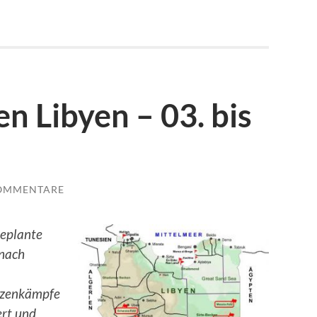
n Libyen – 03. bis
KOMMENTARE
Geplante
 nach
izenkämpfe
ert und