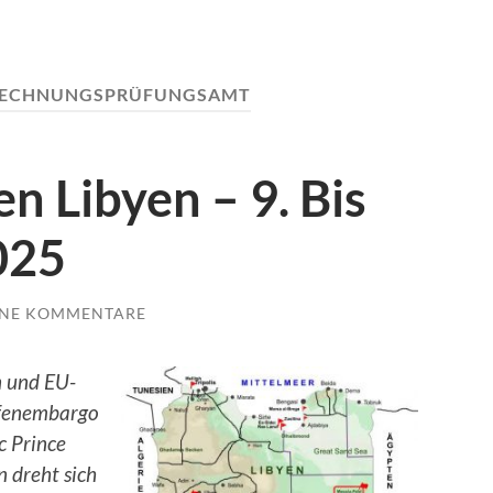
ECHNUNGSPRÜFUNGSAMT
n Libyen – 9. Bis
025
INE KOMMENTARE
n und EU-
ffenembargo
c Prince
 dreht sich