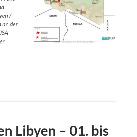
nd
yen /
n an der
 USA
er
n Libyen – 01. bis