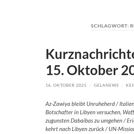
SCHLAGWORT:
R
Kurznachrichte
15. Oktober 2
16. OKTOBER 2025
/
GELANEWS
/
KE
Az-Zawiya bleibt Unruheherd / Italie
Botschafter in Libyen versuchen, Wa
zugunsten Dabaibas zu umgehen / Eri
kehrt nach Libyen zurück / UN-Mission