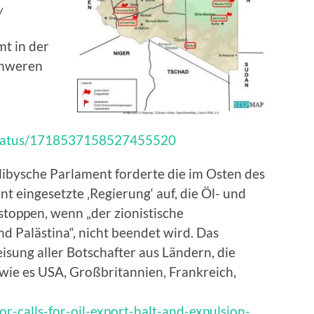
/
mt in der
chweren
/status/1718537158527455520
 libysche Parlament forderte die im Osten des
 eingesetzte ‚Regierung‘ auf, die Öl- und
stoppen, wenn „der zionistische
d Palästina“, nicht beendet wird. Das
sung aller Botschafter aus Ländern, die
 wie es USA, Großbritannien, Frankreich,
r-calls-for-oil-export-halt-and-expulsion-