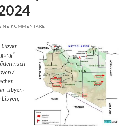
 2024
EINE KOMMENTARE
f Libyen
igung“
chäden nach
byen /
ischen
er Libyen-
 Libyen,