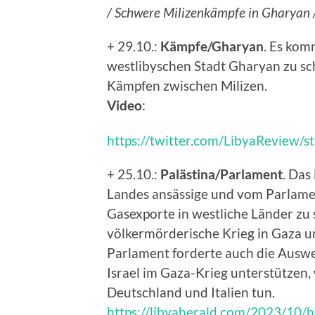
/ Schwere Milizenkämpfe in Gharyan 
+ 29.10.:
Kämpfe/Gharyan
. Es kom
westlibyschen Stadt Gharyan zu s
Kämpfen zwischen Milizen.
Video
:
https://twitter.com/LibyaReview
+ 25.10.:
Palästina/Parlament
. Das
Landes ansässige und vom Parlament
Gasexporte in westliche Länder zu 
völkermörderische Krieg in Gaza un
Parlament forderte auch die Auswei
Israel im Gaza-Krieg unterstützen,
Deutschland und Italien tun.
https://libyaherald.com/2023/10/ho