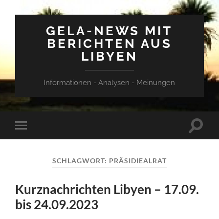
GELA-NEWS MIT
BERICHTEN AUS
LIBYEN
Informationen - Analysen - Meinungen
Suchfe
Mobile-
ein-/a
Menü
ein-/ausblenden
SCHLAGWORT:
PRÄSIDIEALRAT
Kurznachrichten Libyen – 17.09.
bis 24.09.2023