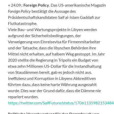
+ 24.09.:
Foreign Policy
. Das US-amerikanische Magazin
Foreign Policy
bestätigt die Aussage des
Präsidentschaftskandidaten Saif al-Islam Gaddafi zur
Flutkatastrophe.
Viele Bau- und Wartungsprojekte in Libyen werden
aufgrund der Sicherheitsbedingungen, der
Verweigerung von Einreisevisa für Firmenmitarbeiter
und der Tatsache, dass die libyschen Behörden ihre
Mittel nicht erhalten, auf halbem Weg gestoppt. Im Jahr
2020 stellte die Regierung in Tripolis ein Budget von
etwa zehn Millionen US-Dollar für die Instandhaltung
von Staudämmen bereit, gab es jedoch nicht aus.
Ineffizienz und Korruption in Libyens Akkreditiven
führten dazu, dass keine harte Währung ausgezahlt
wurde. Dies war der Grund dafür, dass die Dämme nie
repariert wurden.
https://twitter.com/SaifFuture/status/1706113598215348
Politische Verantwortung für den Dammbruch von