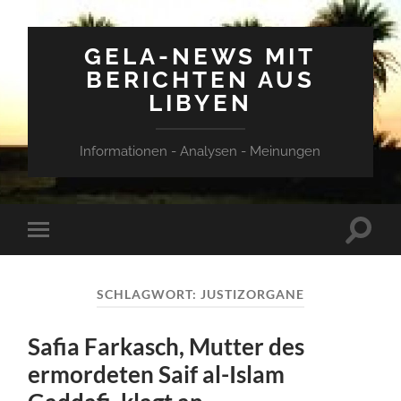
GELA-NEWS MIT
BERICHTEN AUS
LIBYEN
Informationen - Analysen - Meinungen
Suchfe
Mobile-
ein-/a
Menü
ein-/ausblenden
SCHLAGWORT:
JUSTIZORGANE
Safia Farkasch, Mutter des
ermordeten Saif al-Islam