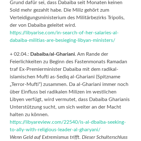
Grund dafür sei, dass Dabaiba seit Monaten keinen
Sold mehr gezahlt habe. Die Miliz gehört zum
Verteidigungsministerium des Militärbezirks Tripolis,
der von Dabaiba geleitet wird.
https://libyarise.com/in-search-of-her-salaries-al-
dabaiba-militias-are-besieging-libyan-ministers/
+ 02.04.:
Dabaiba/al-Ghariani
. Am Rande der
Feierlichkeiten zu Beginn des Fastenmonats Ramadan
traf Ex-Premierminister Dabaiba mit dem radikal-
islamischen Mufti as-Sediq al-Ghariani (Spitzname
„Terror-Mufti“) zusammen. Da al-Ghariani immer noch
über Einfluss bei radikalen Milizen im westlichen
Libyen verfügt, wird vermutet, dass Dabaiba Gharianis
Unterstützung sucht, um sich weiter an der Macht
halten zu können.
https://libyareview.com/22540/is-al-dbaiba-seeking-
to-ally-with-religious-leader-al-gharyani/
Wenn Geld auf Extremismus trifft
.
Dieser Schulterschluss