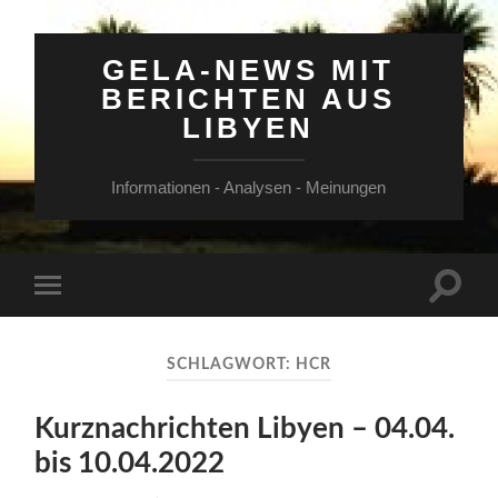
GELA-NEWS MIT
BERICHTEN AUS
LIBYEN
Informationen - Analysen - Meinungen
Suchfe
Mobile-
ein-/a
Menü
ein-/ausblenden
SCHLAGWORT:
HCR
Kurznachrichten Libyen – 04.04.
bis 10.04.2022