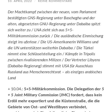
10. APRIL 2022
/
KEINE KOMMENTARE
Der Machtkampf zwischen der neuen, vom Parlament
bestätigten GNS-Regierung unter Baschagha und der
alten, abgesetzten GNU-Regierung unter Dabaiba spitzt
sich weiter zu / LNA zieht sich aus 5+5-
Militärkommission zurück / Die ausländische Einmischung
steigt ins uferlose / Die US-Amerikanerin Williams und
die UN unterstützen weiterhin Dabaiba / Die Türkei
nimmt eine Schlüsselstellung ein / Kämpfe in Tripolis
zwischen rivalisierenden Milizen / Der Vertreter Libyens
(Dabaiba-Regierung) stimmt mit USA für Ausschluss
Russland aus Menschenrechtsrat – als einziges arabisches
Land
+ 10.04.:
5+5-Militärkommission
.
Die Delegation der
5
+ 5 Joint Military Commission
(JMC) fordert, dass kein
Erdöl mehr exportiert und die Küstenstraße, die die
Gebiete von Ost- und Westlibyen verbindet,