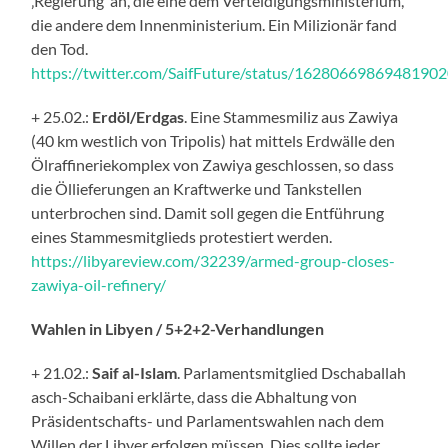
‚Regierung‘ an, die eine dem Verteidigungsministerium,
die andere dem Innenministerium. Ein Milizionär fand
den Tod.
https://twitter.com/SaifFuture/status/1628066986948190
+ 25.02.:
Erdöl/Erdgas
. Eine Stammesmiliz aus Zawiya
(40 km westlich von Tripolis) hat mittels Erdwälle den
Ölraffineriekomplex von Zawiya geschlossen, so dass
die Öllieferungen an Kraftwerke und Tankstellen
unterbrochen sind. Damit soll gegen die Entführung
eines Stammesmitglieds protestiert werden.
https://libyareview.com/32239/armed-group-closes-
zawiya-oil-refinery/
Wahlen in Libyen / 5+2+2-Verhandlungen
+ 21.02.:
Saif al-Islam
. Parlamentsmitglied Dschaballah
asch-Schaibani erklärte, dass die Abhaltung von
Präsidentschafts- und Parlamentswahlen nach dem
Willen der Libyer erfolgen müssen. Dies sollte jeder