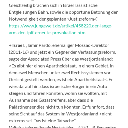
Gleichzeitig brachen sich in Israel rassistische
Entgleisungen Bahn, sowie die opportune Betonung der
Notwendigkeit der geplanten »Justizreform«.“
https://www.jungewelt.de/artikel/458220.der-lange-
arm-der-tplf-erneute-provokation.html
+
Israel
. „Tamir Pardo, ehemaliger Mossad-Direktor
(2011-16) und jetzt ein Gegner der Verfassungsreform,
sagte der Associated Press über das Westjordanland:
>Es gibt hier einen Apartheidstaat, in einem Gebiet, in
dem zwei Menschen unter zwei Rechtssystemen vor
Gericht gestellt werden, es ist ein Apartheidstaat<. Er
wies darauf hin, dass israelische Bürger in ein Auto
steigen und fahren könnten, wohin sie wollten, mit
Ausnahme des Gazastreifens, aber dass die
Palästinenser dies nicht tun könnten. Er fuhr fort, dass
seine Sicht auf das System im Westjordanland >nicht
extrem< sei. Das ist eine Tatsache.“
Voltaire, internationale Nachrichten – N°51 – 8. September