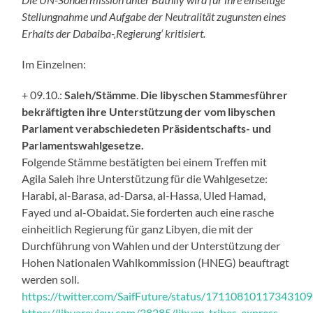
Stellungnahme und Aufgabe der Neutralität zugunsten eines
Erhalts der Dabaiba-‚Regierung‘ kritisiert.
Im Einzelnen:
+ 09.10.:
Saleh/Stämme
.
Die libyschen Stammesführer
bekräftigten ihre Unterstützung der vom libyschen
Parlament verabschiedeten Präsidentschafts- und
Parlamentswahlgesetze.
Folgende Stämme bestätigten bei einem Treffen mit
Agila Saleh ihre Unterstützung für die Wahlgesetze:
Harabi, al-Barasa, ad-Darsa, al-Hassa, Uled Hamad,
Fayed und al-Obaidat. Sie forderten auch eine rasche
einheitlich Regierung für ganz Libyen, die mit der
Durchführung von Wahlen und der Unterstützung der
Hohen Nationalen Wahlkommission (HNEG) beauftragt
werden soll.
https://twitter.com/SaifFuture/status/1711081011734310
https://libyareview.com/38285/libyan-tribes-express-