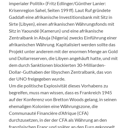
imperialer Politik» (Fritz Edlinger/Günther Lanier:
Krisenregion Sahel, Seiten 199 ff). Laut Ruf gründete
Gaddafi eine afrikanische Investitionsbank mit Sitz in
Sirte (Libyen), einen afrikanischen Währungsfonds mit
Sitz in Yaoundé (Kamerun) und eine afrikanische
Zentralbank in Abuja (Nigeria) zwecks Einführung einer
afrikanischen Währung. Kapitalisiert werden sollte das
Projekt unter anderem mit der enormen Menge an Gold
und Dollarreserven, die Libyen angehäuft hatte, und mit
dem durch Sanktionen blockierten 30-Milliarden-
Dollar-Guthaben der libyschen Zentralbank, das von
der UNO freigegeben wurde.
Um die politische Explosivität dieses Vorhabens zu
begreifen, muss man wissen, dass es Frankreich 1945
auf der Konferenz von Bretton Woods gelang, in seinen
ehemaligen Kolonien eine Währungszone, die
Communauté Financière d’Afrique (CFA)
durchzusetzen, in der der CFA als Währung an den
französischen Franc und später an den Euro gekoppelt