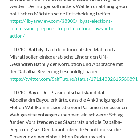
werden. Der Bürger soll mittels Wahlen unabhängig von
politischen Mächten seine Entscheidung treffen.
https://libyareview.com/38300/libyas-elections-
commission-prepares-to-put-electoral-laws-into-
action/
+ 10.10.:
Bathily
. Laut dem Journalisten Mahmud al-
Misrati sollen einige arabische Länder den UN-
Gesandten Bathily der Korruption und Absprache mit
der Dabaiba-Regierung beschuldigt haben.
https://twitter.com/SaifFuture/status/1711433261556089
+ 10.10.:
Bayu
. Der Präsidentschaftskandidat
Abdelhakim Bayou erklärte, dass die Ankündigung der
Hohen Wahlkommission, die vom Parlament erlassenen
Wahlgesetze entgegenzunehmen, ein schwerer Schlag
für den Vorsitzenden des Staatsrats und die Dabaiba-
‚Regierung‘ sei. Der darauf folgende Schritt müsse die
Einsetzung einer einheitlichen Regierung sein.