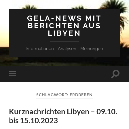
GELA-NEWS MIT
BERICHTEN AUS
LIBYEN
Informationen - Analysen - Meinungen
Suchfe
Mobile-
ein-/a
Menü
ein-/ausblenden
SCHLAGWORT:
ERDBEBEN
Kurznachrichten Libyen – 09.10.
bis 15.10.2023