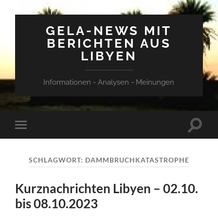
GELA-NEWS MIT
BERICHTEN AUS
LIBYEN
Informationen - Analysen - Meinungen
Suchfe
Mobile-
ein-/a
Menü
ein-/ausblenden
SCHLAGWORT:
DAMMBRUCHKATASTROPHE
Kurznachrichten Libyen – 02.10.
bis 08.10.2023