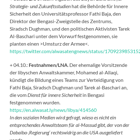
Strategie- und Zukunftsstudien
hat die Behörde für Innere
Sicherheit den Universitätsprofessor Fathi Baja, den
Direktor der Bengasi-Zweigstelle des Zentrums,
Siradsch Dughman, und den politischen Aktivisten Tarek
Al-Baschari unter dem Vorwurf festgenommen, sie
planten einen >Umsturz der Armee<.
https://twitter.com/alwasatengnews/status/17092398531
+ 04.10.:
Festnahmen/LNA
. Der ehemalige Vorsitzende
der libyschen Anwaltskammer, Mohamed al-Allaqi,
kündigt die Bildung eines Teams zur Verteidigung von
Fathi Baja, Siradsch Dughman und Tarek al-Baschari an,
die vom
Dienst für innere Sicherheit
in Bengasi
festgenommen wurden.
https://en.alwasat.ly/news/libya/414560
In den sozialen Medien wird gefragt, wieso es nicht ein
entsprechendes Anwaltsteam für al-Massud gibt, der von der
Dabaiba-‚Regierung‘ rechtswidrig an die USA ausgeliefert
wurde.