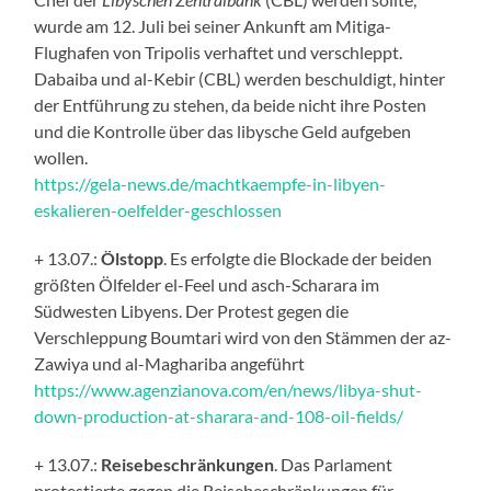
wurde am 12. Juli bei seiner Ankunft am Mitiga-
Flughafen von Tripolis verhaftet und verschleppt.
Dabaiba und al-Kebir (CBL) werden beschuldigt, hinter
der Entführung zu stehen, da beide nicht ihre Posten
und die Kontrolle über das libysche Geld aufgeben
wollen.
https://gela-news.de/machtkaempfe-in-libyen-
eskalieren-oelfelder-geschlossen
+ 13.07.:
Ölstopp
. Es erfolgte die Blockade der beiden
größten Ölfelder el-Feel und asch-Scharara im
Südwesten Libyens. Der Protest gegen die
Verschleppung Boumtari wird von den Stämmen der az-
Zawiya und al-Maghariba angeführt
https://www.agenzianova.com/en/news/libya-shut-
down-production-at-sharara-and-108-oil-fields/
+ 13.07.:
Reisebeschränkungen
. Das Parlament
protestierte gegen die Reisebeschränkungen für