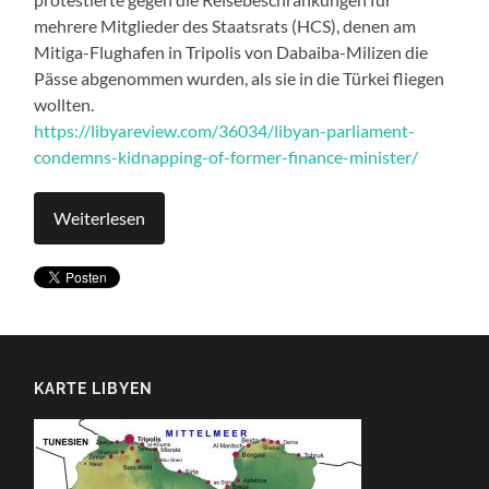
mehrere Mitglieder des Staatsrats (HCS), denen am
Mitiga-Flughafen in Tripolis von Dabaiba-Milizen die
Pässe abgenommen wurden, als sie in die Türkei fliegen
wollten.
https://libyareview.com/36034/libyan-parliament-
condemns-kidnapping-of-former-finance-minister/
Weiterlesen
KARTE LIBYEN