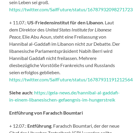
sein Leben sei groß.
https://twitter.com/SaifFuture/status/1678793209827172
+ 11.07.:
US-Friedensinstitut
für den Libanon
. Laut
dem Direktor des
United States Institute for Libanese
Peace
, Elie Abu Aoun, steht eine Freilassung von
Hannibal al-Gaddafi im Libanon nicht zur Debatte. Der
libanesische Parlamentspräsident Nabih Berri wird
Hannibal Gaddafi nicht freilassen. Mehrere
diesbezügliche Vorstöße Frankreichs und Russlands
seien erfolglos geblieben.
https://twitter.com/SaifFuture/status/1678793119121256
Siehe auch
:
https://gela-news.de/hannibal-al-gaddafi-
in-einem-libanesischen-gefaengnis-im-hungerstreik
Entführung von Faradsch Boumtari
+ 12.07.:
Entführung
. Faradsch Boumtari, der der neue
Chef der
Libyschen Zentralbank
(CBL) werden sollte,