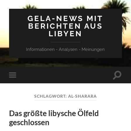
GELA-NEWS MIT
BERICHTEN AUS
LIBYEN
Informationen - Analysen - Meinungen
Suchfe
Mobile-
ein-/a
Menü
ein-/ausblenden
SCHLAGWORT:
AL-SHARARA
Das größte libysche Ölfeld
geschlossen