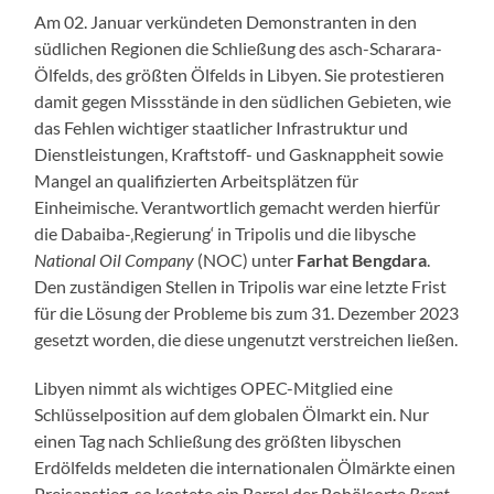
Am 02. Januar verkündeten Demonstranten in den
südlichen Regionen die Schließung des asch-Scharara-
Ölfelds, des größten Ölfelds in Libyen. Sie protestieren
damit gegen Missstände in den südlichen Gebieten, wie
das Fehlen wichtiger staatlicher Infrastruktur und
Dienstleistungen, Kraftstoff- und Gasknappheit sowie
Mangel an qualifizierten Arbeitsplätzen für
Einheimische. Verantwortlich gemacht werden hierfür
die Dabaiba-‚Regierung‘ in Tripolis und die libysche
National Oil Company
(NOC) unter
Farhat Bengdara
.
Den zuständigen Stellen in Tripolis war eine letzte Frist
für die Lösung der Probleme bis zum 31. Dezember 2023
gesetzt worden, die diese ungenutzt verstreichen ließen.
Libyen nimmt als wichtiges OPEC-Mitglied eine
Schlüsselposition auf dem globalen Ölmarkt ein. Nur
einen Tag nach Schließung des größten libyschen
Erdölfelds meldeten die internationalen Ölmärkte einen
Preisanstieg, so kostete ein Barrel der Rohölsorte
Brent