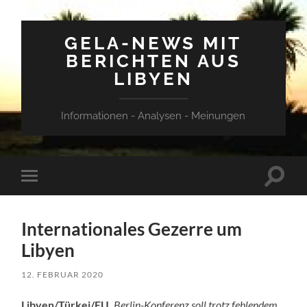
GELA-NEWS MIT
BERICHTEN AUS
LIBYEN
Informationen - Analysen - Meinungen
Suchfe
Mobile-
ein-/a
Menü
ein-/ausblenden
Internationales Gezerre um
Libyen
12. FEBRUAR 2020
Libyen/Türkei/EU.
Berlin-Konferenz soll trotz fehlendem