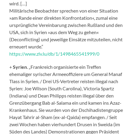
wird. […]
Militärische Beobachter sprechen von einer Situation
»am Rande einer direkten Konfrontation«, zumal eine
ursprüngliche Vereinbarung zwischen Rußland und den
USA, sich in Syrien »aus dem Weg zu gehen«
(Deconflicting) und jeweilige Einsätze mitzuteilen, nicht
erneuert wurde.“
https://www.zlv.lu/db/1/1498465541999/0
+
Syrien
. „Frankreich organisierte ein Treffen
ehemaliger syrischer Armeeoffiziere um General Manaf
Tlass in Syrien. / Drei US-Vertreter reisten illegal nach
Syrien: Joe Wilson (South Carolina), Victoria Spartz
(Indiana) und Dean Philipps reisten illegal über den
Grenzübergang Bab al-Salama ein und kamen ins Azaz-
Krankenhaus. Sie wurden von der Dschihadistengruppe
Hayat Tahrir al-Sham (ex-al-Qaida) empfangen. / Seit
zwei Wochen haben vierhundert Drusen in Sweida (im
Süden des Landes) Demonstrationen gegen Präsident