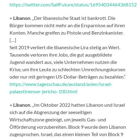
https://twitter.com/SaifFuture/status/1695403446436815
+
Libanon
. „Der libanesische Staat ist bankrott. Die
Bürger kommen nicht mehr an die Ersparnisse auf ihren
Konten. Manche greifen zu Pistole und Benzinkanister.
[…]
Seit 2019 verliert die libanesische Lira stetig an Wert.
Tausende verloren ihre Jobs, die gut ausgebildete
Jugend wandert aus, viele Unternehmen nutzen die
Krise, um ihre Leute zu schlechten Umrechnungskursen
oder nur mit geringen US-Dollar-Beträgen zu bezahlen.“
https://www.tagesschau.de/ausland/asien/israel-
palaestinenser-jericho-100.html
+
Libanon
. „Im Oktober 2022 hatten Libanon und Israel
sich auf die Abgrenzung der seeseitigen
Wirtschaftszone geeinigt, um jeweils Gas- und
Ölförderung vorzubereiten. Block 9 wurde dem Libanon
zugesprochen. Israel, das einen kleinen Teil von Block 9