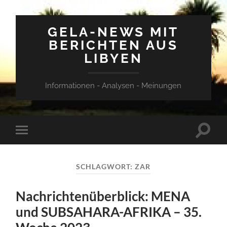
GELA-NEWS MIT
BERICHTEN AUS
LIBYEN
Informationen - Analysen - Meinungen
Suchfe
Mobile-
ein-/a
Menü
ein-/ausblenden
SCHLAGWORT:
ZAR
Nachrichtenüberblick: MENA
und SUBSAHARA-AFRIKA – 35.