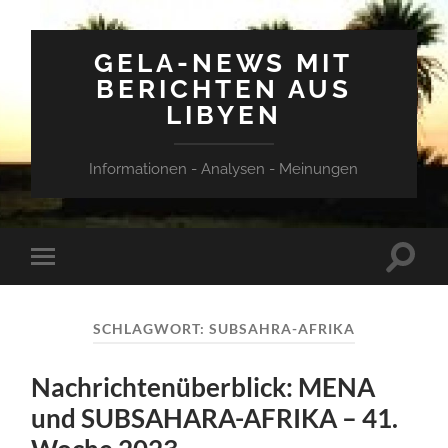
GELA-NEWS MIT
BERICHTEN AUS
LIBYEN
Informationen - Analysen - Meinungen
Suchfe
Mobile-
ein-/a
Menü
ein-/ausblenden
SCHLAGWORT:
SUBSAHRA-AFRIKA
Nachrichtenüberblick: MENA
und SUBSAHARA-AFRIKA – 41.