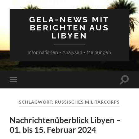
GELA-NEWS MIT
BERICHTEN AUS
LIBYEN
Informationen - Analysen - Meinungen
Suchfe
Mobile-
ein-/a
Menü
ein-/ausblenden
SCHLAGWORT:
RUSSISCHES MILITÄRCORPS
Nachrichtenüberblick Libyen –
01. bis 15. Februar 2024