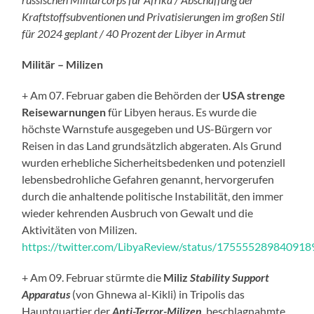
Kraftstoffsubventionen und Privatisierungen im großen Stil
für 2024 geplant / 40 Prozent der Libyer in Armut
Militär – Milizen
+ Am 07. Februar gaben die Behörden der
USA strenge
Reisewarnungen
für Libyen heraus. Es wurde die
höchste Warnstufe ausgegeben und US-Bürgern vor
Reisen in das Land grundsätzlich abgeraten. Als Grund
wurden erhebliche Sicherheitsbedenken und potenziell
lebensbedrohliche Gefahren genannt, hervorgerufen
durch die anhaltende politische Instabilität, den immer
wieder kehrenden Ausbruch von Gewalt und die
Aktivitäten von Milizen.
https://twitter.com/LibyaReview/status/17555528984091
+ Am 09. Februar stürmte die
Miliz
Stability Support
Apparatus
(von Ghnewa al-Kikli) in Tripolis das
Hauptquartier der
Anti-Terror-Milizen
, beschlagnahmte