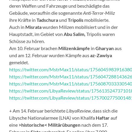
deren Waffen und Fahrzeuge und beschädigte das
Gebäude, woraufhin die sogenannte
Anti-Terror-Miliz
ihre Kräfte in
Tadschura
und
Tripolis
mobilisierte.
Auch in
Misrata
wurden Milizen mobilisiert und in der
Hauptstadt, im Gebiet von
Abu Salim,
Tripolis waren
Schüsse zu hören.
Am 10. Februar brachen
Milizenkämpfe
in
Gharyan
aus
und am 12. Februar wurden Kämpfe aus
az-Zawiya
gemeldet.
https://twitter.com/MstrMax11/status/175604598391638
https://twitter.com/MstrMax11/status/175604728814362
https://twitter.com/MstrMax11/status/175608703333054
https://twitter.com/LibyaReview/status/17561352473710
https://twitter.com/LibyaReview/status/17570027750014
+ Am 14. Februar berichtete
LibyaReview
, dass sich die
Libysche Nationalarmee (LNA) von Khalifa
Haftar
auf
eine
>historische< Militärübungen
nach dem 17.
Februar in
Sirte
vorbereitet. Es sollen über 7.000