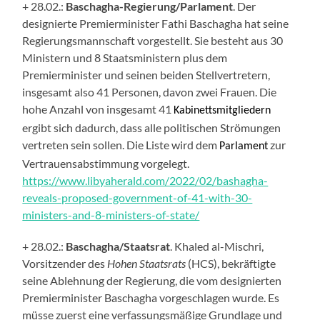
+ 28.02.:
Baschagha-Regierung/Parlament
. Der
designierte Premierminister Fathi Baschagha hat seine
Regierungsmannschaft vorgestellt. Sie besteht aus 30
Ministern und 8 Staatsministern plus
dem
Premierminister und seine
n
beiden Stellvertreter
n
,
insgesamt also 41 Personen, davon zwei Frauen. Die
hohe Anzahl von insgesamt 41
Kabinettsmitgliedern
ergibt sich dadurch, dass alle politischen Strömungen
vertreten sein sollen. Die Liste wird dem
zur
Parlament
Vertrauensabstimmung vor
ge
legt.
https://www.libyaherald.com/2022/02/bashagha-
reveals-proposed-government-of-41-with-30-
ministers-and-8-ministers-of-state/
+ 28.02.:
Baschagha/Staatsrat
. Khaled al-Mis
c
hri,
Vorsitzender des
Hohen Staatsrats
(HCS), bekräftigte
seine Ablehnung der Regierung, die vom designierten
Premierminister Baschag
h
a vorgeschlagen wurde. Es
müsse zuerst eine verfassungsmäßige Grundlage und