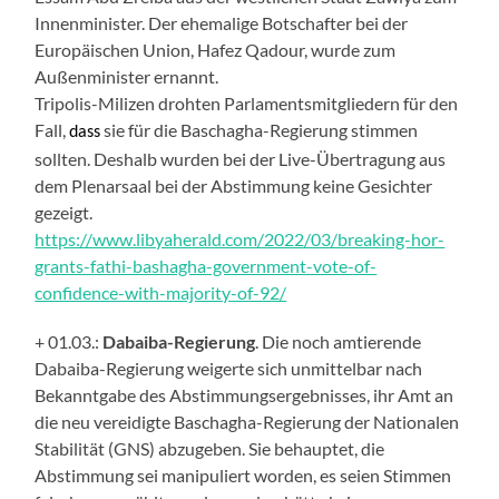
Innenminister. Der ehemalige Botschafter bei der
Europäischen Union, Hafez Qadour, wurde zum
Außenminister ernannt.
Tripolis-
Milizen
drohten
Parlamentsmitglieder
n für den
Fall
,
sie für die Baschagha-Regierung stimmen
dass
sollten. Deshalb wurden
bei der Live-Übertragung aus
dem Plenarsaal bei der Abstimmung keine
Gesichter
g
ezeigt.
https://www.libyaherald.com/2022/03/breaking-hor-
grants-fathi-bashagha-government-vote-of-
confidence-with-majority-of-92/
+ 01.03.:
Dabaiba-Regierung
. Die noch amtierende
Dabaiba-Regierung weigerte sich unmittelbar nach
Bekanntgabe des Abstimmungsergebnisses, ihr Amt an
die neu vereidigte Baschagha-Regierung der Nationalen
Stabilität (GNS) abzugeben. Sie behauptet, die
Abstimmung sei manipuliert worden, es seien Stimmen