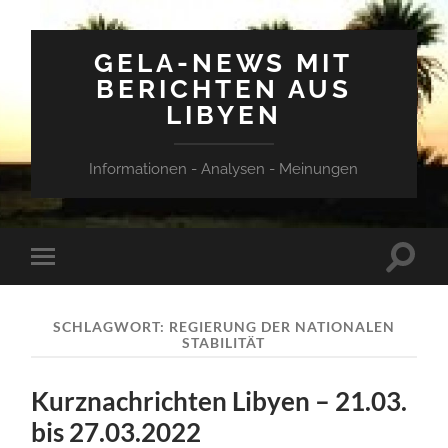
GELA-NEWS MIT
BERICHTEN AUS
LIBYEN
Informationen - Analysen - Meinungen
Suchfe
Mobile-
ein-/a
Menü
ein-/ausblenden
SCHLAGWORT:
REGIERUNG DER NATIONALEN
STABILITÄT
Kurznachrichten Libyen – 21.03.
bis 27.03.2022