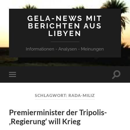
GELA-NEWS MIT
BERICHTEN AUS
LIBYEN
Informationen - Analysen - Meinungen
Suchfe
Mobile-
ein-/a
Menü
ein-/ausblenden
SCHLAGWORT:
RADA-MILIZ
Premierminister der Tripolis-
‚Regierung‘ will Krieg