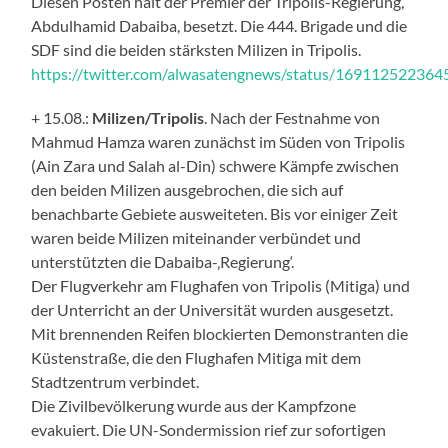
Diesen Posten hält der Premier der Tripolis-Regierung,
Abdulhamid Dabaiba, besetzt. Die 444. Brigade und die
SDF sind die beiden stärksten Milizen in Tripolis.
https://twitter.com/alwasatengnews/status/16911252236
+ 15.08.:
Milizen/Tripolis
. Nach der Festnahme von
Mahmud Hamza waren zunächst im Süden von Tripolis
(Ain Zara und Salah al-Din) schwere Kämpfe zwischen
den beiden Milizen ausgebrochen, die sich auf
benachbarte Gebiete ausweiteten. Bis vor einiger Zeit
waren beide Milizen miteinander verbündet und
unterstützten die Dabaiba-‚Regierung‘.
Der Flugverkehr am Flughafen von Tripolis (Mitiga) und
der Unterricht an der Universität wurden ausgesetzt.
Mit brennenden Reifen blockierten Demonstranten die
Küstenstraße, die den Flughafen Mitiga mit dem
Stadtzentrum verbindet.
Die Zivilbevölkerung wurde aus der Kampfzone
evakuiert. Die UN-Sondermission rief zur sofortigen