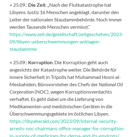
+ 25.09.:
Die Zeit
. „Nach der Flutkatastrophe hat
Libyens Justiz 16 Menschen angeklagt, darunter den
Leiter der nationalen Staudammbehörde. Noch immer
werden Tausende Menschen vermisst.“
https://www.zeit.de/gesellschaft/zeitgeschehen/2023-
09/libyen-ueberschwemmungen-anklagen-
staudaemme
+ 25.09.:
Korruption
. Die Korruption geht auch
angesichts der Katastrophe weiter. Die Behörde für
innere Sicherheit in Tripolis hat Muhammad Hosni al-
Mesbahiden, Bürovorsteher des Chefs der
National Oil
Corporation
(NOC), wegen Korruptionsverdachts
verhaftet. Es geht dabei um die Lieferung von
Medikamenten und medizinischen Geräten in die
Überschwemmungsgebiete im östlichen Libyen.
https://libyaherald.com/2023/09/internal-security-
arrests-noc-chairmans-office-manager-for-corruption-
in-supply-of-medicines-for-derna-and-its-environs/