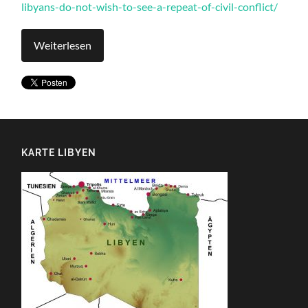
libyans-do-not-wish-to-see-a-repeat-of-civil-conflict/
Weiterlesen
KARTE LIBYEN