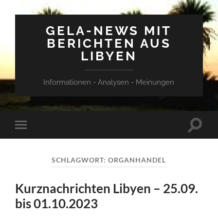
GELA-NEWS MIT
BERICHTEN AUS
LIBYEN
Informationen - Analysen - Meinungen
Suchfe
Mobile-
ein-/a
Menü
ein-/ausblenden
SCHLAGWORT:
ORGANHANDEL
Kurznachrichten Libyen – 25.09.
bis 01.10.2023