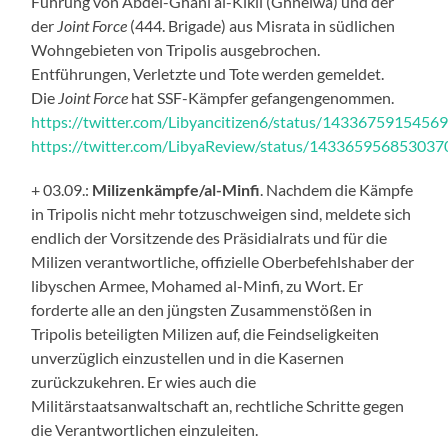
Führung von Abdel-Ghani al-Kikli (Ghneiwa) und der
der
Joint Force
(444. Brigade) aus Misrata in südlichen
Wohngebieten von Tripolis ausgebrochen.
Entführungen, Verletzte und Tote werden gemeldet.
Die
Joint Force
hat SSF-Kämpfer gefangengenommen.
https://twitter.com/Libyancitizen6/status/1433675915456
https://twitter.com/LibyaReview/status/14336595685303
+ 03.09.:
Milizenkämpfe/al-Minfi
. Nachdem die Kämpfe
in Tripolis nicht mehr totzuschweigen sind, meldete sich
endlich der Vorsitzende des Präsidialrats und für die
Milizen verantwortliche, offizielle Oberbefehlshaber der
libyschen Armee, Mohamed al-Minfi, zu Wort. Er
forderte alle an den jüngsten Zusammenstößen in
Tripolis beteiligten Milizen auf, die Feindseligkeiten
unverzüglich einzustellen und in die Kasernen
zurückzukehren. Er wies auch die
Militärstaatsanwaltschaft an, rechtliche Schritte gegen
die Verantwortlichen einzuleiten.