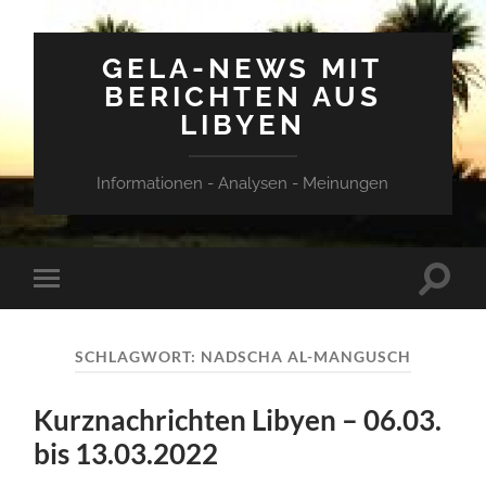
GELA-NEWS MIT
BERICHTEN AUS
LIBYEN
Informationen - Analysen - Meinungen
Suchfe
Mobile-
ein-/a
Menü
ein-/ausblenden
SCHLAGWORT:
NADSCHA AL-MANGUSCH
Kurznachrichten Libyen – 06.03.
bis 13.03.2022