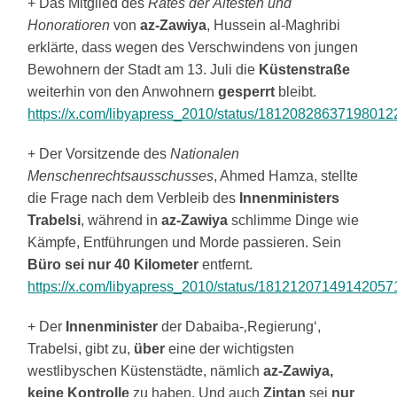
+ Das Mitglied des
Rates der Ältesten und
Honoratioren
von
az-Zawiya
, Hussein al-Maghribi
erklärte, dass wegen des Verschwindens von jungen
Bewohnern der Stadt am 13. Juli die
Küstenstraße
weiterhin von den Anwohnern
gesperrt
bleibt.
https://x.com/libyapress_2010/status/18120828637198012
+ Der Vorsitzende des
Nationalen
Menschenrechtsausschusses
, Ahmed Hamza, stellte
die Frage nach dem Verbleib des
Innenministers
Trabelsi
, während in
az-Zawiya
schlimme Dinge wie
Kämpfe, Entführungen und Morde passieren. Sein
Büro sei nur 40 Kilometer
entfernt.
https://x.com/libyapress_2010/status/18121207149142057
+ Der
Innenminister
der Dabaiba-‚Regierung‘,
Trabelsi, gibt zu,
über
eine der wichtigsten
westlibyschen Küstenstädte, nämlich
az-Zawiya,
keine Kontrolle
zu haben. Und auch
Zintan
sei
nur