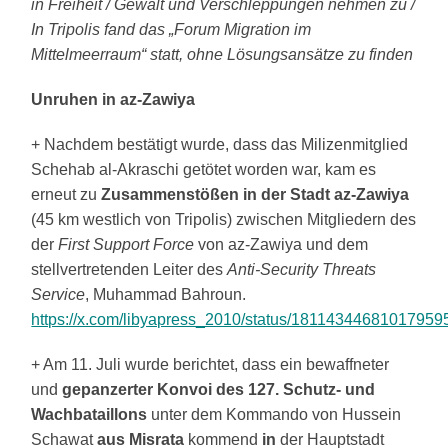
in Freiheit / Gewalt und Verschleppungen nehmen zu /
In Tripolis fand das „Forum Migration im
Mittelmeerraum“ statt, ohne Lösungsansätze zu finden
Unruhen in az-Zawiya
+ Nachdem bestätigt wurde, dass das Milizenmitglied
Schehab al-Akraschi getötet worden war, kam es
erneut zu
Zusammenstößen in der Stadt az-Zawiya
(45 km westlich von Tripolis) zwischen Mitgliedern des
der
First Support Force
von az-Zawiya und dem
stellvertretenden Leiter des
Anti-Security Threats
Service
, Muhammad Bahroun.
https://x.com/libyapress_2010/status/18114344681017959
+ Am 11. Juli wurde berichtet, dass ein bewaffneter
und
gepanzerter Konvoi des 127. Schutz- und
Wachbataillons
unter dem Kommando von Hussein
Schawat
aus Misrata
kommend
in
der Hauptstadt