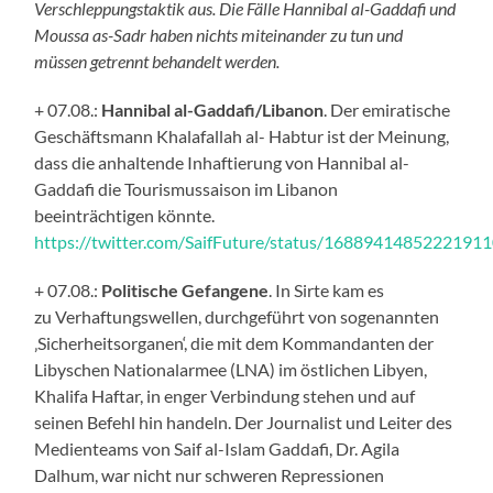
Verschleppungstaktik aus. Die Fälle Hannibal al-Gaddafi und
Moussa as-Sadr haben nichts miteinander zu tun und
müssen getrennt behandelt werden.
+ 07.08.:
Hannibal al-Gaddafi/Libanon
. Der emiratische
Geschäftsmann Khalafallah al- Habtur ist der Meinung,
dass die anhaltende Inhaftierung von Hannibal al-
Gaddafi die Tourismussaison im Libanon
beeinträchtigen könnte.
https://twitter.com/SaifFuture/status/1688941485222191
+ 07.08.:
Politische Gefangene
. In Sirte kam es
zu Verhaftungswellen, durchgeführt von sogenannten
‚Sicherheitsorganen‘, die mit dem Kommandanten der
Libyschen Nationalarmee (LNA) im östlichen Libyen,
Khalifa Haftar, in enger Verbindung stehen und auf
seinen Befehl hin handeln. Der Journalist und Leiter des
Medienteams von Saif al-Islam Gaddafi, Dr. Agila
Dalhum, war nicht nur schweren Repressionen