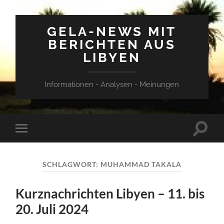
GELA-NEWS MIT
BERICHTEN AUS
LIBYEN
Informationen - Analysen - Meinungen
Suchfe
Mobile-
ein-/a
Menü
ein-/ausblenden
SCHLAGWORT:
MUHAMMAD TAKALA
Kurznachrichten Libyen – 11. bis
20. Juli 2024