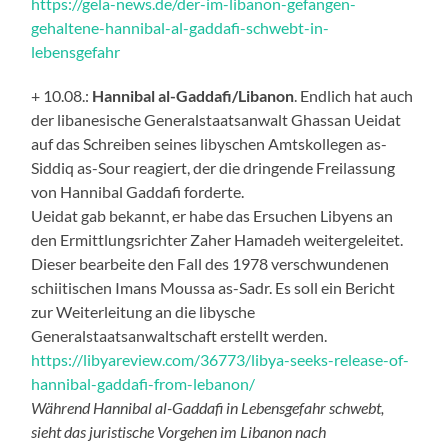
https://gela-news.de/der-im-libanon-gefangen-
gehaltene-hannibal-al-gaddafi-schwebt-in-
lebensgefahr
+ 10.08.:
Hannibal al-Gaddafi/Libanon
. Endlich hat auch
der libanesische Generalstaatsanwalt Ghassan Ueidat
auf das Schreiben seines libyschen Amtskollegen as-
Siddiq as-Sour reagiert, der die dringende Freilassung
von Hannibal Gaddafi forderte.
Ueidat gab bekannt, er habe das Ersuchen Libyens an
den Ermittlungsrichter Zaher Hamadeh weitergeleitet.
Dieser bearbeite den Fall des 1978 verschwundenen
schiitischen Imans Moussa as-Sadr. Es soll ein Bericht
zur Weiterleitung an die libysche
Generalstaatsanwaltschaft erstellt werden.
https://libyareview.com/36773/libya-seeks-release-of-
hannibal-gaddafi-from-lebanon/
Während Hannibal al-Gaddafi in Lebensgefahr schwebt,
sieht das juristische Vorgehen im Libanon nach