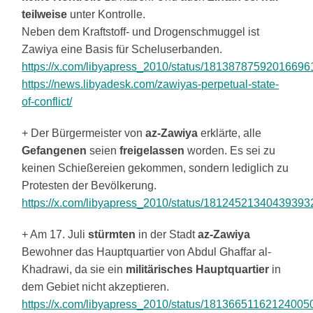
teilweise
unter Kontrolle.
Neben dem Kraftstoff- und Drogenschmuggel ist
Zawiya eine Basis für Scheluserbanden.
https://x.com/libyapress_2010/status/18138787592016696
https://news.libyadesk.com/zawiyas-perpetual-state-
of-conflict/
+ Der Bürgermeister von
az-Zawiya
erklärte, alle
Gefangenen
seien
freigelassen
worden. Es sei zu
keinen Schießereien gekommen, sondern lediglich zu
Protesten der Bevölkerung.
https://x.com/libyapress_2010/status/18124521340439393
+ Am 17. Juli
stürmten
in der Stadt
az-Zawiya
Bewohner das Hauptquartier von Abdul Ghaffar al-
Khadrawi, da sie ein
militärisches Hauptquartier
in
dem Gebiet nicht akzeptieren.
https://x.com/libyapress_2010/status/18136651162124005