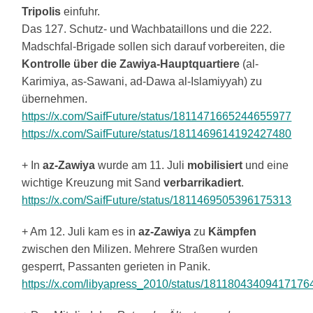
Tripolis
einfuhr.
Das 127. Schutz- und Wachbataillons und die 222.
Madschfal-Brigade sollen sich darauf vorbereiten, die
Kontrolle über die Zawiya-Hauptquartiere
(al-
Karimiya, as-Sawani, ad-Dawa al-Islamiyyah) zu
übernehmen.
https://x.com/SaifFuture/status/1811471665244655977
https://x.com/SaifFuture/status/1811469614192427480
+ In
az-Zawiya
wurde am 11. Juli
mobilisiert
und eine
wichtige Kreuzung mit Sand
verbarrikadiert
.
https://x.com/SaifFuture/status/1811469505396175313
+ Am 12. Juli kam es in
az-Zawiya
zu
Kämpfen
zwischen den Milizen. Mehrere Straßen wurden
gesperrt, Passanten gerieten in Panik.
https://x.com/libyapress_2010/status/18118043409417176