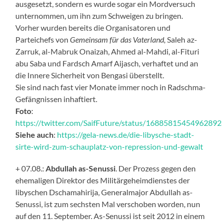
ausgesetzt, sondern es wurde sogar ein Mordversuch
unternommen, um ihn zum Schweigen zu bringen.
Vorher wurden bereits die Organisatoren und
Parteichefs von
Gemeinsam für das Vaterland,
Saleh az-
Zarruk, al-Mabruk Onaizah, Ahmed al-Mahdi, al-Fituri
abu Saba und Fardsch Amarf Aijasch, verhaftet und an
die Innere Sicherheit von Bengasi überstellt.
Sie sind nach fast vier Monate immer noch in Radschma-
Gefängnissen inhaftiert.
Foto
:
https://twitter.com/SaifFuture/status/1688581545496289
Siehe auch
:
https://gela-news.de/die-libysche-stadt-
sirte-wird-zum-schauplatz-von-repression-und-gewalt
+ 07.08.:
Abdullah as-Senussi
. Der Prozess gegen den
ehemaligen Direktor des Militärgeheimdienstes der
libyschen Dschamahirija, Generalmajor Abdullah as-
Senussi, ist zum sechsten Mal verschoben worden, nun
auf den 11. September. As-Senussi ist seit 2012 in einem