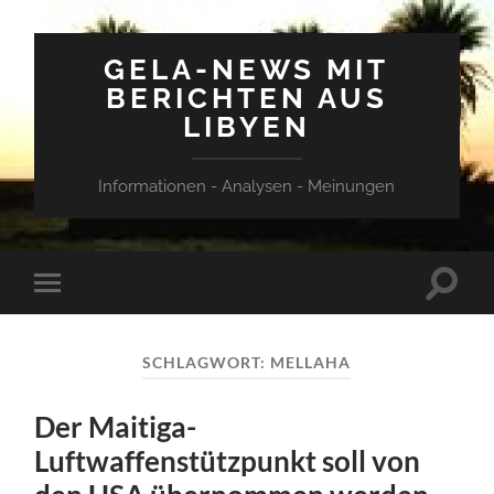
GELA-NEWS MIT
BERICHTEN AUS
LIBYEN
Informationen - Analysen - Meinungen
Suchfe
Mobile-
ein-/a
Menü
ein-/ausblenden
SCHLAGWORT:
MELLAHA
Der Maitiga-
Luftwaffenstützpunkt soll von