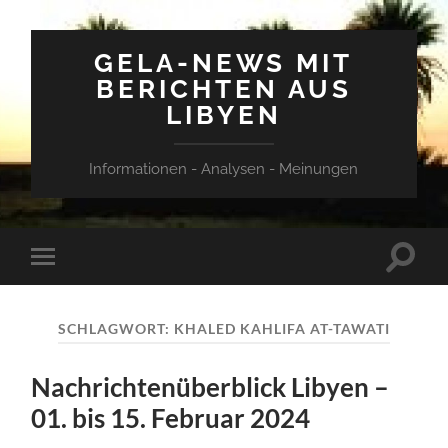
GELA-NEWS MIT
BERICHTEN AUS
LIBYEN
Informationen - Analysen - Meinungen
Suchfe
Mobile-
ein-/a
Menü
ein-/ausblenden
SCHLAGWORT:
KHALED KAHLIFA AT-TAWATI
Nachrichtenüberblick Libyen –
01. bis 15. Februar 2024