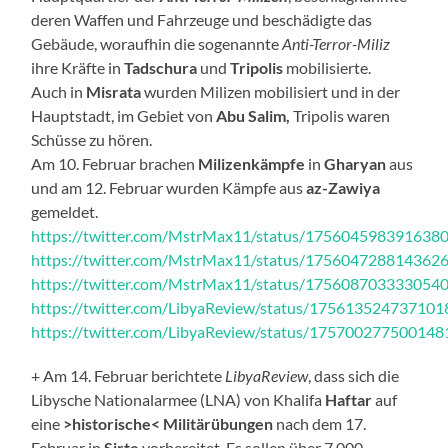
deren Waffen und Fahrzeuge und beschädigte das
Gebäude, woraufhin die sogenannte
Anti-Terror-Miliz
ihre Kräfte in
Tadschura
und
Tripolis
mobilisierte.
Auch in
Misrata
wurden Milizen mobilisiert und in der
Hauptstadt, im Gebiet von
Abu Salim,
Tripolis waren
Schüsse zu hören.
Am 10. Februar brachen
Milizenkämpfe
in
Gharyan
aus
und am 12. Februar wurden Kämpfe aus
az-Zawiya
gemeldet.
https://twitter.com/MstrMax11/status/175604598391638
https://twitter.com/MstrMax11/status/175604728814362
https://twitter.com/MstrMax11/status/175608703333054
https://twitter.com/LibyaReview/status/17561352473710
https://twitter.com/LibyaReview/status/17570027750014
+ Am 14. Februar berichtete
LibyaReview
, dass sich die
Libysche Nationalarmee (LNA) von Khalifa
Haftar
auf
eine
>historische< Militärübungen
nach dem 17.
Februar in
Sirte
vorbereitet. Es sollen über 7.000