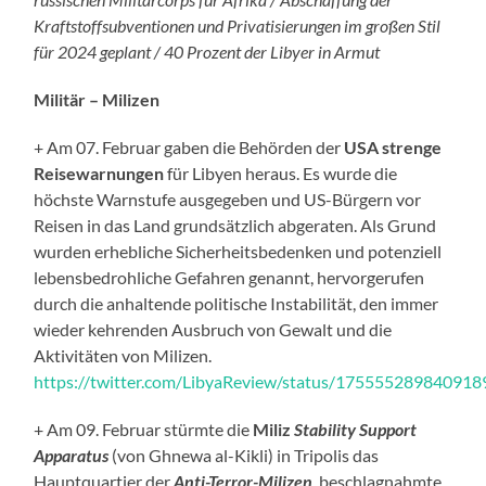
Kraftstoffsubventionen und Privatisierungen im großen Stil
für 2024 geplant / 40 Prozent der Libyer in Armut
Militär – Milizen
+ Am 07. Februar gaben die Behörden der
USA strenge
Reisewarnungen
für Libyen heraus. Es wurde die
höchste Warnstufe ausgegeben und US-Bürgern vor
Reisen in das Land grundsätzlich abgeraten. Als Grund
wurden erhebliche Sicherheitsbedenken und potenziell
lebensbedrohliche Gefahren genannt, hervorgerufen
durch die anhaltende politische Instabilität, den immer
wieder kehrenden Ausbruch von Gewalt und die
Aktivitäten von Milizen.
https://twitter.com/LibyaReview/status/17555528984091
+ Am 09. Februar stürmte die
Miliz
Stability Support
Apparatus
(von Ghnewa al-Kikli) in Tripolis das
Hauptquartier der
Anti-Terror-Milizen
, beschlagnahmte