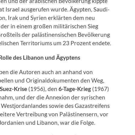
en und der arabischen Bevölkerung kippte
aat Israel ausgerufen wurde. Ägypten, Saudi-
on, Irak und Syrien erklärten dem neu
, der in einem großen militärischen Sieg
Großteils der palästinensischen Bevölkerung
elischen Territoriums um 23 Prozent endete.
 Rolle des Libanon und Ägyptens
iben die Autoren auch an anhand von
bellen und Originaldokumenten den Weg,
Suez-Krise
(1956), den
6-Tage-Krieg
(1967)
nahm, und der die Annexion der syrischen
 Westjordanlandes sowie des Gazastreifens
weitere Vertreibung von Palästinensern, vor
Jordanien und Libanon, war die Folge.