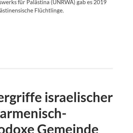
fswerks für Palästina (UNRWA) gab es 2019
alästinensische Flüchtlinge.
rgriffe israelischer
e armenisch-
thodoxe Gemeinde