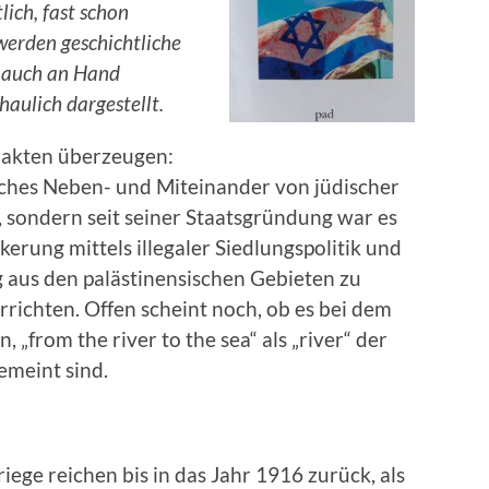
lich, fast schon
werden geschichtliche
, auch an Hand
aulich dargestellt.
Fakten überzeugen:
dliches Neben- und Miteinander von jüdischer
 sondern seit seiner Staatsgründung war es
kerung mittels illegaler Siedlungspolitik und
g aus den palästinensischen Gebieten zu
rrichten. Offen scheint noch, ob es bei dem
, „from the river to the sea“ als „river“ der
emeint sind.
ege reichen bis in das Jahr 1916 zurück, als