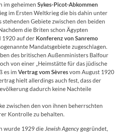
ch im geheimen
Sykes-Picot-Abkommen
ieg im Ersten Weltkrieg die bis dahin unter
s stehenden Gebiete zwischen den beiden
 Nachdem die Briten schon Ägypten
l 1920 auf der
Konferenz von Sanremo
 sogenannte Mandatsgebiete zugeschlagen.
en des britischen Außenministers Balfour
ch von einer „Heimstätte für das jüdische
eß es im
Vertrag vom Sèvres
vom August 1920
trag hielt allerdings auch fest, dass der
evölkerung dadurch keine Nachteile
cke zwischen den von ihnen beherrschten
er Kontrolle zu behalten.
en wurde 1929 die
Jewish Agency
gegründet,