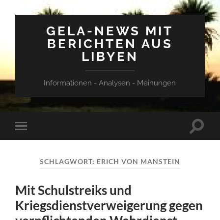
GELA-NEWS MIT
BERICHTEN AUS
LIBYEN
Informationen - Analysen - Meinungen
Suchfe
Mobile-
ein-/a
Menü
ein-/ausblenden
SCHLAGWORT:
ERICH VON MANSTEIN
Mit Schulstreiks und
Kriegsdienstverweigerung gegen