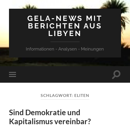
GELA-NEWS MIT
BERICHTEN AUS
LIBYEN
Informationen - Analysen - Meinungen
Suchfe
Mobile-
ein-/a
Menü
ein-/ausblenden
SCHLAGWORT:
ELITEN
Sind Demokratie und
Kapitalismus vereinbar?