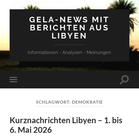
GELA-NEWS MIT
BERICHTEN AUS
LIBYEN
Informationen - Analysen - Meinungen
Suchfe
Mobile-
ein-/a
Menü
ein-/ausblenden
SCHLAGWORT:
DEMOKRATIE
Kurznachrichten Libyen – 1. bis
6. Mai 2026