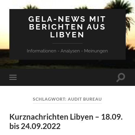
GELA-NEWS MIT
BERICHTEN AUS
LIBYEN
Informationen - Analysen - Meinungen
Suchfe
Mobile-
ein-/a
Menü
ein-/ausblenden
SCHLAGWORT:
AUDIT BUREAU
Kurznachrichten Libyen – 18.09.
bis 24.09.2022