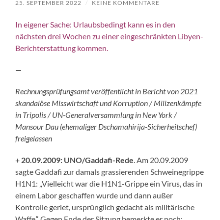
25. SEPTEMBER 2022
/
KEINE KOMMENTARE
In eigener Sache: Urlaubsbedingt kann es in den
nächsten drei Wochen zu einer eingeschränkten Libyen-
Berichterstattung kommen.
—
Rechnungsprüfungsamt veröffentlicht in Bericht von 2021
skandalöse Misswirtschaft und Korruption / Milizenkämpfe
in Tripolis / UN-Generalversammlung in New York /
Mansour Dau (ehemaliger Dschamahirija-Sicherheitschef)
freigelassen
+
20.09.2009:
UNO/Gaddafi-Rede
. Am 20.09.2009
sagte Gaddafi zur damals grassierenden Schweinegrippe
H1N1: „Vielleicht war die H1N1-Grippe ein Virus, das in
einem Labor geschaffen wurde und dann außer
Kontrolle geriet, ursprünglich gedacht als militärische
Waffe.“ Gegen Ende der Sitzung bemerkte er noch: