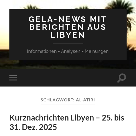
GELA-NEWS MIT
BERICHTEN AUS
LIBYEN
Informationen - Analysen - Meinungen
Suchfe
Mobile-
ein-/a
Menü
ein-/ausblenden
SCHLAGWORT:
AL-ATIRI
Kurznachrichten Libyen – 25. bis
31. Dez. 2025