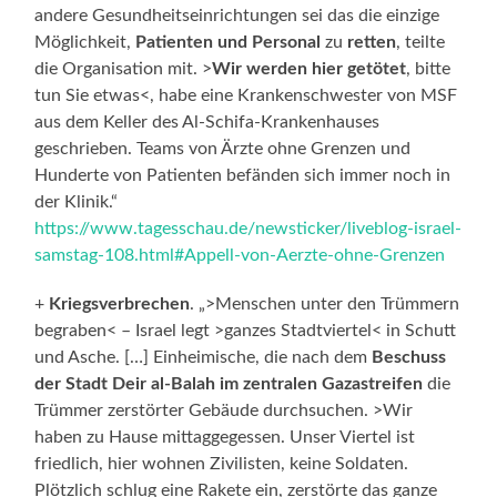
andere Gesundheitseinrichtungen sei das die einzige
Möglichkeit,
Patienten und Personal
zu
retten
, teilte
die Organisation mit. >
Wir werden hier getötet
, bitte
tun Sie etwas<, habe eine Krankenschwester von MSF
aus dem Keller des Al-Schifa-Krankenhauses
geschrieben. Teams von Ärzte ohne Grenzen und
Hunderte von Patienten befänden sich immer noch in
der Klinik.“
https://www.tagesschau.de/newsticker/liveblog-israel-
samstag-108.html#Appell-von-Aerzte-ohne-Grenzen
+
Kriegsverbrechen
. „>Menschen unter den Trümmern
begraben< – Israel legt >ganzes Stadtviertel< in Schutt
und Asche. […] Einheimische, die nach dem
Beschuss
der Stadt Deir al-Balah im zentralen Gazastreifen
die
Trümmer zerstörter Gebäude durchsuchen. >Wir
haben zu Hause mittaggegessen. Unser Viertel ist
friedlich, hier wohnen Zivilisten, keine Soldaten.
Plötzlich schlug eine Rakete ein, zerstörte das ganze