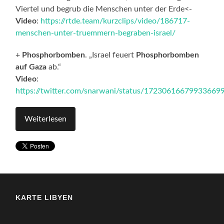
Viertel und begrub die Menschen unter der Erde<-
Video
:
https://rtde.team/kurzclips/video/186717-
menschen-unter-truemmern-begraben-israel/
+
Phosphorbomben
. „Israel feuert
Phosphorbomben
auf Gaza
ab.“
Video
:
https://twitter.com/snarwani/status/17230616679933669
Weiterlesen
KARTE LIBYEN