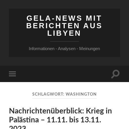
GELA-NEWS MIT
BERICHTEN AUS
LIBYEN
Informationen - Analysen - Meinungen
Suchfe
Mobile-
ein-/a
Menü
ein-/ausblenden
SCHLAGWORT:
WASHINGTON
Nachrichtenüberblick: Krieg in
Palästina – 11.11. bis 13.11.