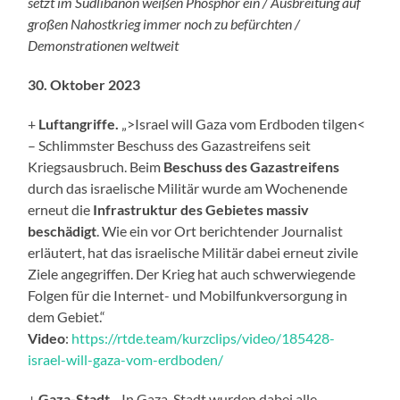
setzt im Südlibanon weißen Phosphor ein / Ausbreitung auf
großen Nahostkrieg immer noch zu befürchten /
Demonstrationen weltweit
30. Oktober 2023
+
Luftangriffe.
„>Israel will Gaza vom Erdboden tilgen<
– Schlimmster Beschuss des Gazastreifens seit
Kriegsausbruch. Beim
Beschuss des Gazastreifens
durch das israelische Militär wurde am Wochenende
erneut die
Infrastruktur des Gebietes massiv
beschädigt
. Wie ein vor Ort berichtender Journalist
erläutert, hat das israelische Militär dabei erneut zivile
Ziele angegriffen. Der Krieg hat auch schwerwiegende
Folgen für die Internet- und Mobilfunkversorgung in
dem Gebiet.“
Video
:
https://rtde.team/kurzclips/video/185428-
israel-will-gaza-vom-erdboden/
+
Gaza-Stadt.
„In Gaza-Stadt wurden dabei alle