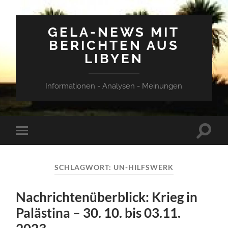
GELA-NEWS MIT
BERICHTEN AUS
LIBYEN
Informationen - Analysen - Meinungen
Suchfe
Mobile-
ein-/a
Menü
ein-/ausblenden
SCHLAGWORT:
UN-HILFSWERK
Nachrichtenüberblick: Krieg in
Palästina – 30. 10. bis 03.11.