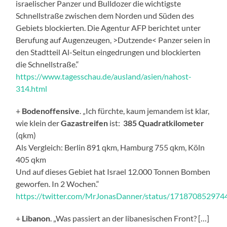
israelischer Panzer und Bulldozer die wichtigste
Schnellstraße zwischen dem Norden und Süden des
Gebiets blockierten. Die Agentur AFP berichtet unter
Berufung auf Augenzeugen, >Dutzende< Panzer seien in
den Stadtteil Al-Seitun eingedrungen und blockierten
die Schnellstraße.“
https://www.tagesschau.de/ausland/asien/nahost-
314.html
+
Bodenoffensive
. „Ich fürchte, kaum jemandem ist klar,
wie klein der
Gazastreifen
ist:
385 Quadratkilometer
(qkm)
Als Vergleich: Berlin 891 qkm, Hamburg 755 qkm, Köln
405 qkm
Und auf dieses Gebiet hat Israel 12.000 Tonnen Bomben
geworfen. In 2 Wochen.“
https://twitter.com/MrJonasDanner/status/17187085297
+
Libanon
. „Was passiert an der libanesischen Front? […]