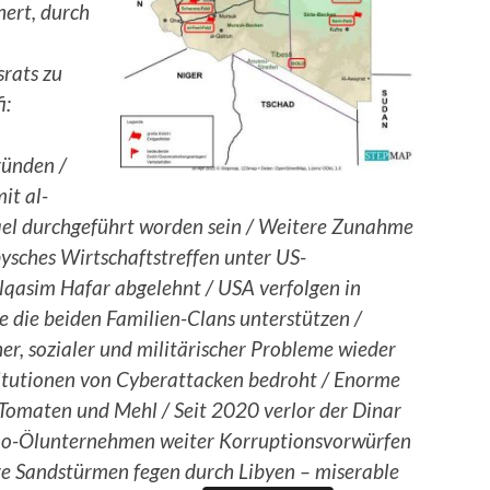
hert, durch
rats zu
i:
ründen /
it al-
ael durchgeführt worden sein / Weitere Zunahme
ysches Wirtschaftstreffen unter US-
elqasim Hafar abgelehnt / USA verfolgen in
ie die beiden Familien-Clans unterstützen /
er, sozialer und militärischer Probleme wieder
nstitutionen von Cyberattacken bedroht / Enorme
 Tomaten und Mehl / Seit 2020 verlor der Dinar
ano-Ölunternehmen weiter Korruptionsvorwürfen
ere Sandstürmen fegen durch Libyen – miserable