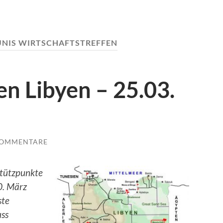
UNIS WIRTSCHAFTSTREFFEN
n Libyen – 25.03.
KOMMENTARE
Stützpunkte
0. März
ste
uss