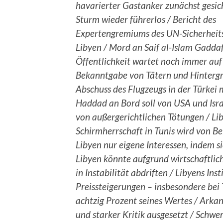
havarierter Gastanker zunächst gesic
Sturm wieder führerlos / Bericht des
Expertengremiums des UN-Sicherheits
Libyen / Mord an Saif al-Islam Gaddaf
Öffentlichkeit wartet noch immer auf
Bekanntgabe von Tätern und Hinterg
Abschuss des Flugzeugs in der Türkei m
Haddad an Bord soll von USA und Isr
von außergerichtlichen Tötungen / Lib
Schirmherrschaft in Tunis wird von B
Libyen nur eigene Interessen, indem s
Libyen könnte aufgrund wirtschaftlich
in Instabilität abdriften / Libyens I
Preissteigerungen – insbesondere bei
achtzig Prozent seines Wertes / Ark
und starker Kritik ausgesetzt / Schw