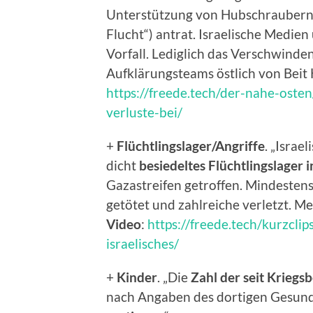
Unterstützung von Hubschraubern 
Flucht“) antrat. Israelische Medie
Vorfall. Lediglich das Verschwinde
Aufklärungsteams östlich von Beit 
https://freede.tech/der-nahe-oste
verluste-bei/
+
Flüchtlingslager/Angriffe
. „Israe
dicht
besiedeltes Flüchtlingslager 
Gazastreifen getroffen. Mindeste
getötet und zahlreiche verletzt. M
Video
:
https://freede.tech/kurzcli
israelisches/
+
Kinder
. „Die
Zahl der seit Kriegs
nach Angaben des dortigen Gesun