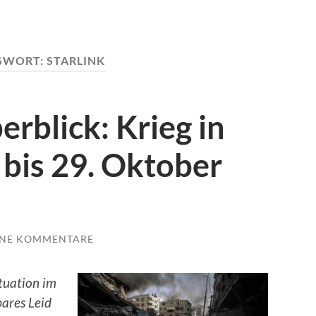
GWORT:
STARLINK
rblick: Krieg in
 bis 29. Oktober
INE KOMMENTARE
tuation im
bares Leid