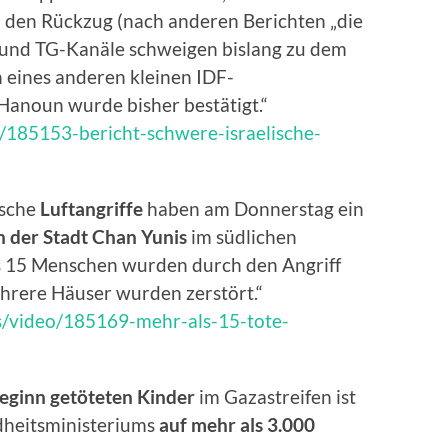
den Rückzug (nach anderen Berichten „die
n und TG-Kanäle schweigen bislang zu dem
n eines anderen kleinen IDF-
Hanoun wurde bisher bestätigt.“
n/185153-bericht-schwere-israelische-
lische
Luftangriffe
haben am Donnerstag ein
in der Stadt Chan Yunis
im südlichen
ns 15 Menschen wurden durch den Angriff
ehrere Häuser wurden zerstört.“
ps/video/185169-mehr-als-15-tote-
beginn getöteten Kinder
im Gazastreifen ist
dheitsministeriums
auf mehr als 3.000