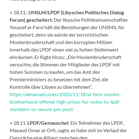
+ 18.11.:
UNSLM/LPDF (Libysches Politisches Dialog
Forum) gescheitert
. Der libysche Politikwissenschaftler
Youssef al-Farsi hält die Bemühungen der UNSMIL für
gescheitert, denn sie würde der terroristischen
Moslembruderschaft und den korrupten Milizen
innerhalb des LPDF einen viel zu hohen Stellenwert
einräumen. Er fügte hinzu: „Die Moslembruderschaft
versuchte, die Stimmen der Mitglieder des LPDF mit
hohen Summen zu kaufen, um das Amt des
Premierministers zu besetzen mit dem Ziel, die
Kontrolle über Libyen zu übernehmen“.
https://almarsad.co/en/2020/11/18/al-farsi-muslim-
brotherhood-offered-high-prices-for-votes-to-lpdf-
members-to-secure-pm-post/
+ 18.11.
LPDF/Gemauschel
: Ein Teilnehmer des LPDF,
Masaud Omar al-Orfi, sagte, es habe sich im Verlauf der
Gespräche eine Allianz zwischen den