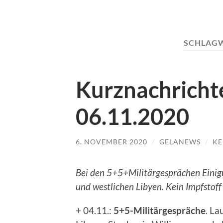
SCHLAG
Kurznachricht
06.11.2020
6. NOVEMBER 2020
/
GELANEWS
/
KE
Bei den 5+5+Militärgesprächen Einigu
und westlichen Libyen. Kein Impfstoff 
+ 04.11.:
5+5-Militärgespräche
. L