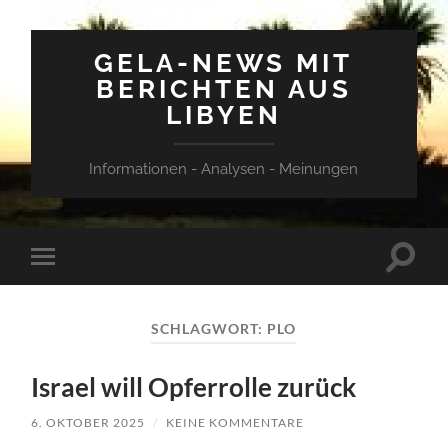
GELA-NEWS MIT
BERICHTEN AUS
LIBYEN
Informationen - Analysen - Meinungen
Suchfe
Mobile-
ein-/a
Menü
ein-/ausblenden
SCHLAGWORT:
PLO
Israel will Opferrolle zurück
6. OKTOBER 2025
/
KEINE KOMMENTARE