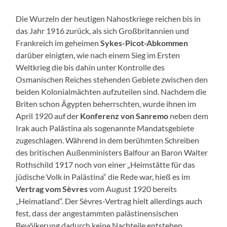
Die Wurzeln der heutigen Nahostkriege reichen bis in
das Jahr 1916 zurück, als sich Großbritannien und
Frankreich im geheimen
Sykes-Picot-Abkommen
darüber einigten, wie nach einem Sieg im Ersten
Weltkrieg die bis dahin unter Kontrolle des
Osmanischen Reiches stehenden Gebiete zwischen den
beiden Kolonialmächten aufzuteilen sind. Nachdem die
Briten schon Ägypten beherrschten, wurde ihnen im
April 1920 auf der
Konferenz von Sanremo
neben dem
Irak auch Palästina als sogenannte Mandatsgebiete
zugeschlagen. Während in dem berühmten Schreiben
des britischen Außenministers Balfour an Baron Walter
Rothschild 1917 noch von einer „Heimstätte für das
jüdische Volk in Palästina“ die Rede war, hieß es im
Vertrag vom Sèvres
vom August 1920 bereits
„Heimatland“. Der Sèvres-Vertrag hielt allerdings auch
fest, dass der angestammten palästinensischen
Bevölkerung dadurch keine Nachteile entstehen