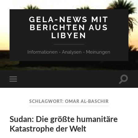
GELA-NEWS MIT
BERICHTEN AUS
LIBYEN
Informationen - Analysen - Meinungen
Suchfe
Mobile-
ein-/a
Menü
ein-/ausblenden
SCHLAGWORT:
OMAR AL-BASCHIR
Sudan: Die größte humanitäre
Katastrophe der Welt