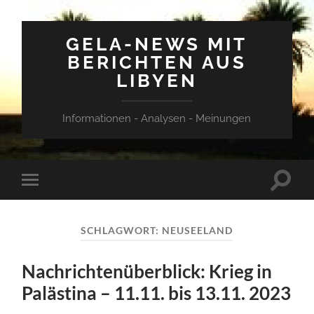
GELA-NEWS MIT
BERICHTEN AUS
LIBYEN
Informationen - Analysen - Meinungen
Suchfe
Mobile-
ein-/a
Menü
ein-/ausblenden
SCHLAGWORT:
NEUSEELAND
Nachrichtenüberblick: Krieg in
Palästina – 11.11. bis 13.11. 2023