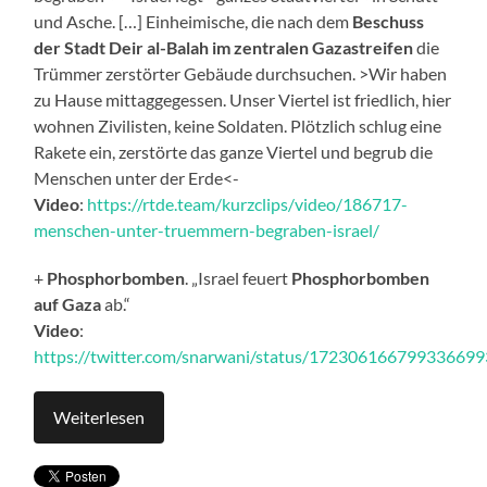
und Asche. […] Einheimische, die nach dem
Beschuss
der Stadt Deir al-Balah im zentralen Gazastreifen
die
Trümmer zerstörter Gebäude durchsuchen. >Wir haben
zu Hause mittaggegessen. Unser Viertel ist friedlich, hier
wohnen Zivilisten, keine Soldaten. Plötzlich schlug eine
Rakete ein, zerstörte das ganze Viertel und begrub die
Menschen unter der Erde<-
Video
:
https://rtde.team/kurzclips/video/186717-
menschen-unter-truemmern-begraben-israel/
+
Phosphorbomben
. „Israel feuert
Phosphorbomben
auf Gaza
ab.“
Video
:
https://twitter.com/snarwani/status/172306166799336699
Weiterlesen