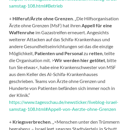
samstag-108.html#Betrieb
+
Hilferuf/Ärzte ohne Grenzen
. „Die Hilfsorganisation
Ärzte ohne Grenzen (MsF) hat ihren
Appell für eine
Waffenruhe
im Gazastreifen erneuert. Angesichts
weiterer Attacken auf das Schifa-Krankenhaus und
andere Gesundheitseinrichtungen sei das die einzige
Möglichkeit,
Patienten und Personal
zu
retten
, teilte
die Organisation mit. >
Wir werden hier getötet
, bitte
tun Sie etwas<, habe eine Krankenschwester von MSF
aus dem Keller des Al-Schifa-Krankenhauses
geschrieben. Teams von Ärzte ohne Grenzen und
Hunderte von Patienten befänden sich immer noch in
der Klinik.“
https://www.tagesschau.de/newsticker/liveblog-israel-
samstag-108.html#Appell-von-Aerzte-ohne-Grenzen
+
Kriegsverbrechen
. „>Menschen unter den Trümmern
begraben< – Israel legt >ganzes Stadtviertel< in Schutt