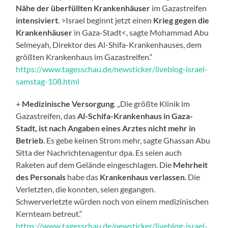
Nähe der überfüllten Krankenhäuser
im Gazastreifen
intensiviert
. >Israel beginnt jetzt einen
Krieg gegen die
Krankenhäuser
in Gaza-Stadt<, sagte Mohammad Abu
Selmeyah, Direktor des Al-Shifa-Krankenhauses, dem
größten Krankenhaus im Gazastreifen.“
https://www.tagesschau.de/newsticker/liveblog-israel-
samstag-108.html
+
Medizinische Versorgung
. „Die größte Klinik im
Gazastreifen, das
Al-Schifa-Krankenhaus in Gaza-
Stadt, ist nach Angaben eines Arztes nicht mehr in
Betrieb
. Es gebe keinen Strom mehr, sagte Ghassan Abu
Sitta der Nachrichtenagentur dpa. Es seien auch
Raketen auf dem Gelände eingeschlagen. Die
Mehrheit
des Personals
habe das
Krankenhaus verlassen
. Die
Verletzten, die konnten, seien gegangen.
Schwerverletzte würden noch von einem medizinischen
Kernteam betreut.“
https://www.tagesschau.de/newsticker/liveblog-israel-