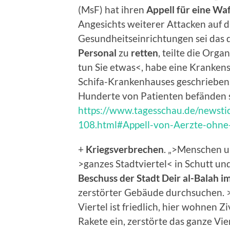
(MsF) hat ihren
Appell für eine Wa
Angesichts weiterer Attacken auf 
Gesundheitseinrichtungen sei das d
Personal
zu
retten
, teilte die Organ
tun Sie etwas<, habe eine Kranken
Schifa-Krankenhauses geschrieben
Hunderte von Patienten befänden si
https://www.tagesschau.de/newstic
108.html#Appell-von-Aerzte-ohn
+
Kriegsverbrechen
. „>Menschen u
>ganzes Stadtviertel< in Schutt un
Beschuss der Stadt Deir al-Balah i
zerstörter Gebäude durchsuchen. 
Viertel ist friedlich, hier wohnen Zi
Rakete ein, zerstörte das ganze Vi