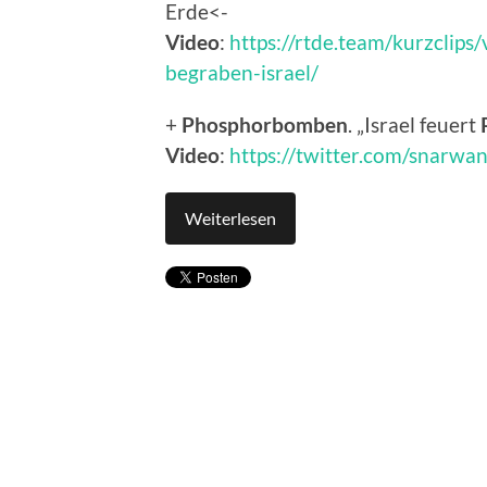
Erde<-
Video
:
https://rtde.team/kurzcli
begraben-israel/
+
Phosphorbomben
. „Israel feuert
Video
:
https://twitter.com/snarw
Weiterlesen