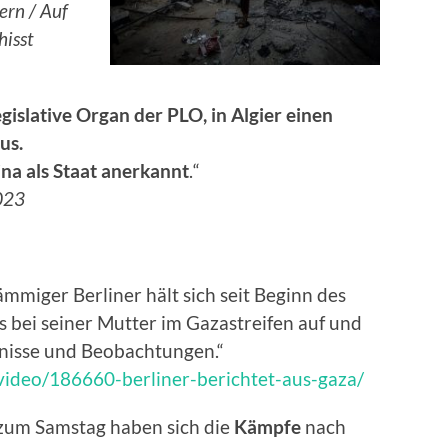
ern / Auf
hisst
egislative Organ der PLO, in Algier einen
us.
“
na als Staat anerkannt
.
023
tämmiger Berliner hält sich seit Beginn des
s bei seiner Mutter im Gazastreifen auf und
nisse und Beobachtungen.“
/video/186660-berliner-berichtet-aus-gaza/
t zum Samstag haben sich die
Kämpfe
nach