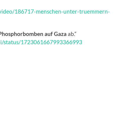
ps/video/186717-menschen-unter-truemmern-
Phosphorbomben
auf Gaza
ab.“
ani/status/1723061667993366993