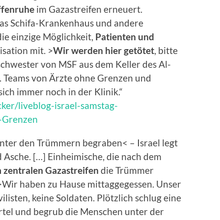
ffenruhe
im Gazastreifen erneuert.
das Schifa-Krankenhaus und andere
ie einzige Möglichkeit,
Patienten und
isation mit. >
Wir werden hier getötet
, bitte
schwester von MSF aus dem Keller des Al-
. Teams von Ärzte ohne Grenzen und
ch immer noch in der Klinik.“
ker/liveblog-israel-samstag-
e-Grenzen
nter den Trümmern begraben< – Israel legt
d Asche. […] Einheimische, die nach dem
m zentralen Gazastreifen
die Trümmer
>Wir haben zu Hause mittaggegessen. Unser
vilisten, keine Soldaten. Plötzlich schlug eine
ertel und begrub die Menschen unter der