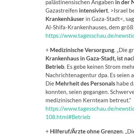
palästinensischen Angaben
in der 
Gazastreifen
intensiviert
. >Israel 
Krankenhäuser
in Gaza-Stadt<, s
Al-Shifa-Krankenhauses, dem größ
https://www.tagesschau.de/newstic
+
Medizinische Versorgung
. „Die g
Krankenhaus in Gaza-Stadt, ist nac
Betrieb
. Es gebe keinen Strom mehr
Nachrichtenagentur dpa. Es seien 
Die
Mehrheit des Personals
habe d
konnten, seien gegangen. Schwerv
medizinischen Kernteam betreut.“
https://www.tagesschau.de/newstic
108.html#Betrieb
+
Hilferuf/Ärzte ohne Grenzen
. „D