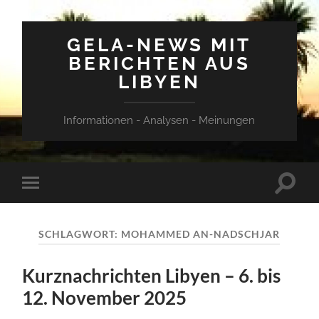
GELA-NEWS MIT
BERICHTEN AUS
LIBYEN
Informationen - Analysen - Meinungen
Suchfe
Mobile-
ein-/a
Menü
ein-/ausblenden
SCHLAGWORT:
MOHAMMED AN-NADSCHJAR
Kurznachrichten Libyen – 6. bis
12. November 2025