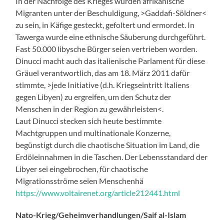
In der Nachfolge des Krieges wurden afrikanische
Migranten unter der Beschuldigung, >Gaddafi-Söldner<
zu sein, in Käfige gesteckt, gefoltert und ermordet. In
Tawerga wurde eine ethnische Säuberung durchgeführt.
Fast 50.000 libysche Bürger seien vertrieben worden.
Dinucci macht auch das italienische Parlament für diese
Gräuel verantwortlich, das am 18. März 2011 dafür
stimmte, >jede Initiative (d.h. Kriegseintritt Italiens
gegen Libyen) zu ergreifen, um den Schutz der
Menschen in der Region zu gewährleisten<.
Laut Dinucci stecken sich heute bestimmte
Machtgruppen und multinationale Konzerne,
begünstigt durch die chaotische Situation im Land, die
Erdöleinnahmen in die Taschen. Der Lebensstandard der
Libyer sei eingebrochen, für chaotische
Migrationsströme seien Menschenhä
https://www.voltairenet.org/article212441.html
Nato-Krieg/Geheimverhandlungen/Saif al-Islam