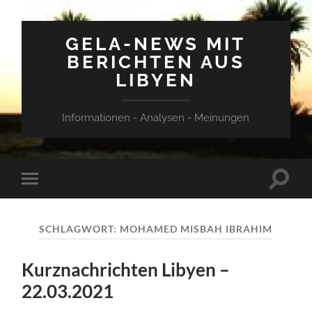
GELA-NEWS MIT
BERICHTEN AUS
LIBYEN
Informationen - Analysen - Meinungen
Suchfe
Mobile-
ein-/a
Menü
ein-/ausblenden
SCHLAGWORT:
MOHAMED MISBAH IBRAHIM
Kurznachrichten Libyen –
22.03.2021