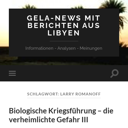
GELA-NEWS MIT
BERICHTEN AUS
LIBYEN
Informationen - Analysen - Meinungen
Suchfe
Mobile-
ein-/a
Menü
ein-/ausblenden
SCHLAGWORT:
LARRY ROMANOFF
Biologische Kriegsführung – die
verheimlichte Gefahr III