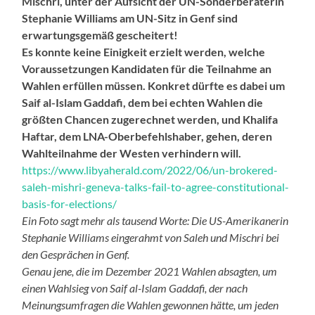
Mischri, unter der Aufsicht der UN-Sonderberaterin
Stephanie Williams am UN-Sitz in Genf sind
erwartungsgemäß gescheitert!
Es konnte keine Einigkeit erzielt werden, welche
Voraussetzungen Kandidaten für die Teilnahme an
Wahlen erfüllen müssen. Konkret dürfte es dabei um
Saif al-Islam Gaddafi, dem bei echten Wahlen die
größten Chancen zugerechnet werden, und Khalifa
Haftar, dem LNA-Oberbefehlshaber, gehen, deren
Wahlteilnahme der Westen verhindern will.
https://www.libyaherald.com/2022/06/un-brokered-
saleh-mishri-geneva-talks-fail-to-agree-constitutional-
basis-for-elections/
Ein Foto sagt mehr als tausend Worte: Die US-Amerikanerin
Stephanie Williams eingerahmt von Saleh und Mischri bei
den Gesprächen in Genf.
Genau jene, die im Dezember 2021 Wahlen absagten, um
einen Wahlsieg von Saif al-Islam Gaddafi, der nach
Meinungsumfragen die Wahlen gewonnen hätte, um jeden