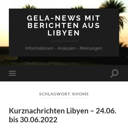
GELA-NEWS MIT
BERICHTEN AUS
LIBYEN
Informationen - Analysen - Meinungen
Suchfe
Mobile-
ein-/a
Menü
ein-/ausblenden
SCHLAGWORT:
KHOMS
Kurznachrichten Libyen – 24.06.
bis 30.06.2022