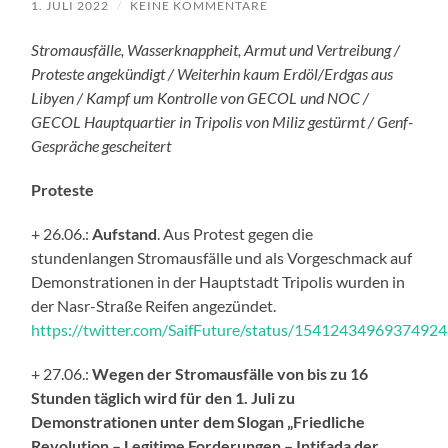
1. JULI 2022
/
KEINE KOMMENTARE
Stromausfälle, Wasserknappheit, Armut und Vertreibung /
Proteste angekündigt / Weiterhin kaum Erdöl/Erdgas aus
Libyen / Kampf um Kontrolle von GECOL und NOC /
GECOL Hauptquartier in Tripolis von Miliz gestürmt / Genf-
Gespräche gescheitert
Proteste
+ 26.06.:
Aufstand
. Aus Protest gegen die
stundenlangen Stromausfälle und als Vorgeschmack auf
Demonstrationen in der Hauptstadt Tripolis wurden in
der Nasr-Straße Reifen angezündet.
https://twitter.com/SaifFuture/status/1541243496937492
+ 27.06.:
Wegen der Stromausfälle von bis zu 16
Stunden täglich wird für den 1. Juli zu
Demonstrationen unter dem Slogan „Friedliche
Revolution – Legitime Forderungen – Intifada der