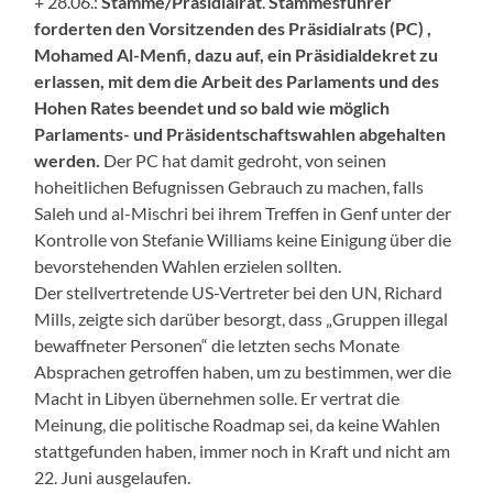
+ 28.06.:
Stämme/Präsidialrat
.
Stammesführer
forderten den Vorsitzenden des Präsidialrats
(PC)
,
Mohamed Al-Menfi, dazu auf, ein Präsidialdekret zu
erlassen, mit dem die Arbeit des Parlaments und des
Hohen Rates beendet und so bald wie möglich
Parlaments- und Präsidentschaftswahlen abgehalten
werden.
Der PC hat damit gedroht, von seinen
hoheitlichen Befugnissen Gebrauch zu machen, falls
Saleh und al-Mischri bei ihrem Treffen in Genf unter der
Kontrolle von Stefanie Williams keine Einigung über die
bevorstehenden Wahlen erzielen sollten.
Der stellvertretende US-Vertreter bei den UN, Richard
Mills, zeigte sich darüber besorgt, dass „Gruppen illegal
bewaffneter Personen“ die letzten sechs Monate
Absprachen getroffen haben, um zu bestimmen, wer die
Macht in Libyen übernehmen solle. Er vertrat die
Meinung, die politische Roadmap sei, da keine Wahlen
stattgefunden haben, immer noch in Kraft und nicht am
22. Juni ausgelaufen.