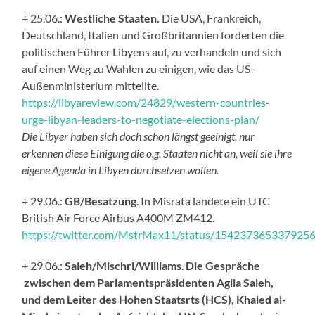
+ 25.06.:
Westliche Staaten.
Die USA, Frankreich,
Deutschland, Italien und Großbritannien forderten die
politischen Führer Libyens auf, zu verhandeln und sich
auf einen Weg zu Wahlen zu einigen, wie das US-
Außenministerium mitteilte.
https://libyareview.com/24829/western-countries-
urge-libyan-leaders-to-negotiate-elections-plan/
Die Libyer haben sich doch schon längst geeinigt, nur
erkennen diese Einigung die o.g. Staaten nicht an, weil sie ihre
eigene Agenda in Libyen durchsetzen wollen.
+ 29.06.:
GB/Besatzung
. In Misrata landete ein UTC
British Air Force Airbus A400M ZM412.
https://twitter.com/MstrMax11/status/154237365337925
+ 29.06.:
Saleh/Mischri/Williams
.
Die Gespräche
zwischen dem Parlamentspräsidenten Agila Saleh,
und dem Leiter des Hohen Staatsrts (HCS), Khaled al-