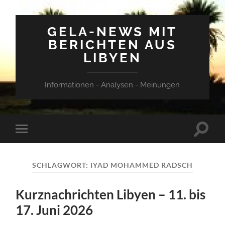
GELA-NEWS MIT
BERICHTEN AUS
LIBYEN
Informationen - Analysen - Meinungen
Suchfe
Mobile-
ein-/a
Menü
ein-/ausblenden
SCHLAGWORT:
IYAD MOHAMMED RADSCH
Kurznachrichten Libyen – 11. bis
17. Juni 2026