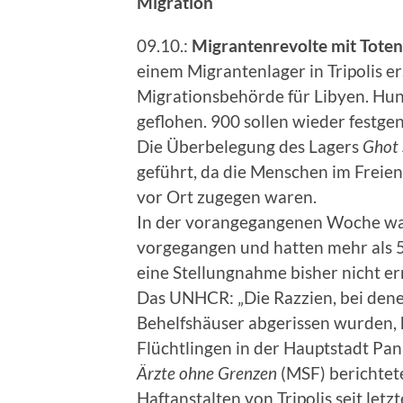
Migration
09.10.:
Migrantenrevolte mit Toten
einem Migrantenlager in Tripolis er
Migrationsbehörde für Libyen. Hu
geflohen. 900 sollen wieder festg
Die Überbelegung des Lagers
Ghot 
geführt, da die Menschen im Freie
vor Ort zugegen waren.
In der vorangegangenen Woche war
vorgegangen und hatten mehr als 5
eine Stellungnahme bisher nicht er
Das UNHCR: „Die Razzien, bei dene
Behelfshäuser abgerissen wurden,
Flüchtlingen in der Hauptstadt Pan
Ärzte ohne Grenzen
(MSF) berichtete
Haftanstalten von Tripolis seit let