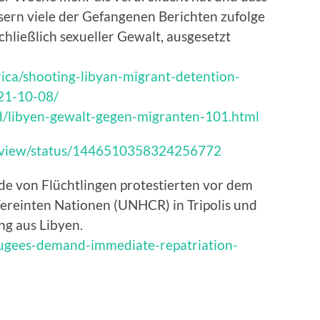
sern viele der Gefangenen Berichten zufolge
chließlich sexueller Gewalt, ausgesetzt
ica/shooting-libyan-migrant-detention-
021-10-08/
d/libyen-gewalt-gegen-migranten-101.html
Review/status/1446510358324256772
de von Flüchtlingen protestierten vor dem
 Vereinten Nationen (UNHCR) in Tripolis und
ng aus Libyen.
fugees-demand-immediate-repatriation-