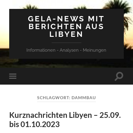
GELA-NEWS MIT
BERICHTEN AUS
LIBYEN
Informationen - Analysen - Meinungen
Suchfe
Mobile-
ein-/a
Menü
ein-/ausblenden
SCHLAGWORT:
DAMMBAU
Kurznachrichten Libyen – 25.09.
bis 01.10.2023