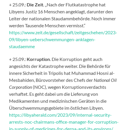
+ 25.09.:
Die Zeit
. „Nach der Flutkatastrophe hat
Libyens Justiz 16 Menschen angeklagt, darunter den
Leiter der nationalen Staudammbehörde. Noch immer
werden Tausende Menschen vermisst.“
https://www.zeit.de/gesellschaft/zeitgeschehen/2023-
09/libyen-ueberschwemmungen-anklagen-
staudaemme
+ 25.09.:
Korruption
. Die Korruption geht auch
angesichts der Katastrophe weiter. Die Behörde für
innere Sicherheit in Tripolis hat Muhammad Hosni al-
Mesbahiden, Bürovorsteher des Chefs der
National Oil
Corporation
(NOC), wegen Korruptionsverdachts
verhaftet. Es geht dabei um die Lieferung von
Medikamenten und medizinischen Geräten in die
Überschwemmungsgebiete im östlichen Libyen.
https://libyaherald.com/2023/09/internal-security-
arrests-noc-chairmans-office-manager-for-corruption-
in-supply-of-medicines-for-derna-and-its-environs/