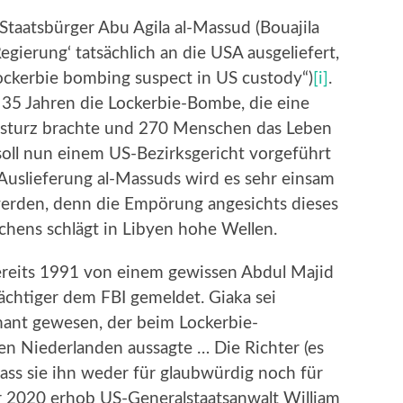
 Staatsbürger Abu Agila al-Massud (Bouajila
ierung‘ tatsächlich an die USA ausgeliefert,
Lockerbie bombing suspect in US custody“)
[i]
.
35 Jahren die Lockerbie-Bombe, die eine
sturz brachte und 270 Menschen das Leben
soll nun einem US-Bezirksgericht vorgeführt
Auslieferung al-Massuds wird es sehr einsam
erden, denn die Empörung angesichts dieses
chens schlägt in Libyen hohe Wellen.
eits 1991 von einem gewissen Abdul Majid
ächtiger dem FBI gemeldet. Giaka sei
rmant gewesen, der beim Lockerbie-
n Niederlanden aussagte … Die Richter (es
dass sie ihn weder für glaubwürdig noch für
2020 erhob US-Generalstaatsanwalt William