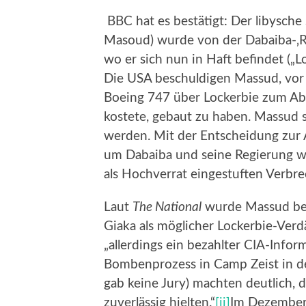
BBC hat es bestätigt: Der libysche
Masoud) wurde von der Dabaiba-‚Reg
wo er sich nun in Haft befindet („
Die USA beschuldigen Massud, vor 
Boeing 747 über Lockerbie zum Ab
kostete, gebaut zu haben. Massud 
werden. Mit der Entscheidung zur 
um Dabaiba und seine Regierung w
als Hochverrat eingestuften Verbre
Laut
The National
wurde Massud ber
Giaka als möglicher Lockerbie-Verd
„allerdings ein bezahlter CIA-Info
Bombenprozess in Camp Zeist in de
gab keine Jury) machten deutlich, 
zuverlässig hielten.“
[ii]
Im Dezember 