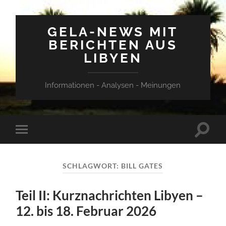
GELA-NEWS MIT
BERICHTEN AUS
LIBYEN
Informationen - Analysen - Meinungen
Suchfe
Mobile-
ein-/a
Menü
ein-/ausblenden
SCHLAGWORT:
BILL GATES
Teil II: Kurznachrichten Libyen –
12. bis 18. Februar 2026