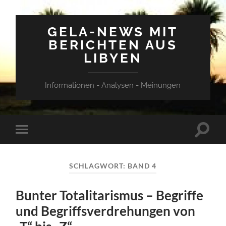
GELA-NEWS MIT
BERICHTEN AUS
LIBYEN
Informationen - Analysen - Meinungen
Suchfe
Mobile-
ein-/a
Menü
ein-/ausblenden
SCHLAGWORT:
BAND 4
Bunter Totalitarismus – Begriffe
und Begriffsverdrehungen von