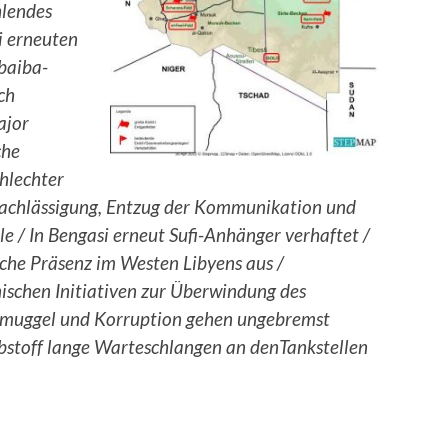
hlendes
i erneuten
baiba-
ch
ajor
che
hlechter
rnachlässigung, Entzug der Kommunikation und
e / In Bengasi erneut Sufi-Anhänger verhaftet /
sche Präsenz im Westen Libyens aus /
schen Initiativen zur Überwindung des
lschmuggel und Korruption gehen ungebremst
ibstoff lange Warteschlangen an denTankstellen