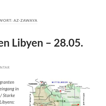
WORT:
AZ-ZAWAYA
n Libyen – 28.05.
NTAR
igranten
eingang in
/ Starke
Libyens: