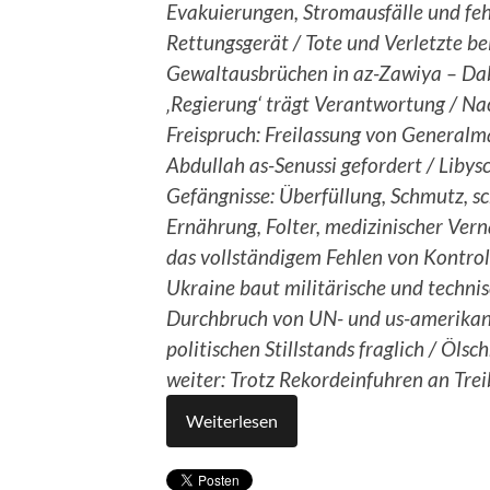
Evakuierungen, Stromausfälle und fe
Rettungsgerät / Tote und Verletzte be
Gewaltausbrüchen in az-Zawiya – Da
‚Regierung‘ trägt Verantwortung / Na
Freispruch: Freilassung von Generalm
Abdullah as-Senussi gefordert / Libys
Gefängnisse: Überfüllung, Schmutz, sc
Ernährung, Folter, medizinischer Ve
das vollständigem Fehlen von Kontroll
Ukraine baut militärische und techni
Durchbruch von UN- und us-amerikani
politischen Stillstands fraglich / Ö
weiter: Trotz Rekordeinfuhren an Tre
Weiterlesen