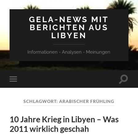
GELA-NEWS MIT
BERICHTEN AUS
LIBYEN
Informationen - Analysen - Meinungen
Suchfe
Mobile-
ein-/a
Menü
ein-/ausblenden
SCHLAGWORT:
ARABISCHER FRÜHLING
10 Jahre Krieg in Libyen – Was
2011 wirklich geschah