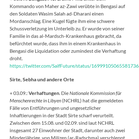
Kommando von Maher az-Zawi verübte in Bengasi auf
den Soldaten Wasim Salah ad-Dharani einen
Mordanschlag. Eine Kugel fügte ihm eine schwere
Schussverletzung im Unterleib zu. Er wurde von seiner
Familie in das al-Mardsch-Krankenhaus gebracht, da
befürchtet wurde, dass ihm in einem Krankenhaus in
Bengasi die Liquidation oder zumindest die Verhaftung
droht.
https://twitter.com/SaifFuture/status/1699910506558173
Sirte, Sebha und andere Orte
+ 03.09.:
Verhaftungen
. Die
Nationale Kommission für
Menschenrechte in Libyen
(NCHRL) hat die gemeldeten
Fälle von Entführungen und ungesetzlicher
Inhaftierungen in der Stadt Sirte scharf verurteilt.
Zwischen dem 15.08. und 02.09. sind laut NCHRL
insgesamt 27 Einwohner der Stadt, darunter auch zwei
Minderjährige, von Milizen (ar-Radschma) verschleppt