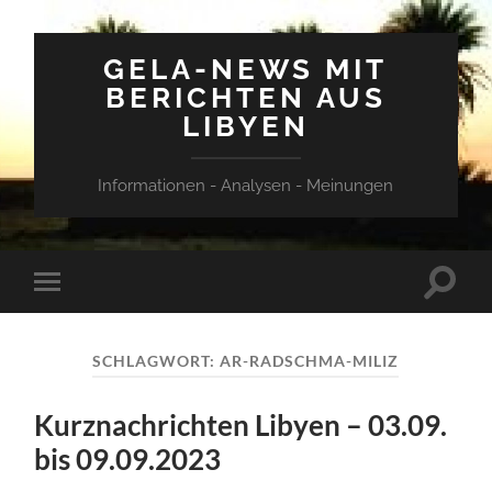
GELA-NEWS MIT
BERICHTEN AUS
LIBYEN
Informationen - Analysen - Meinungen
Suchfe
Mobile-
ein-/a
Menü
ein-/ausblenden
SCHLAGWORT:
AR-RADSCHMA-MILIZ
Kurznachrichten Libyen – 03.09.
bis 09.09.2023