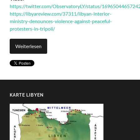
https://twitter.com/ObservatoryLY/status/169650446572
https://libyareview.com/37311/libyan-interior-
ministry-denounces-violence-against-peaceful-
protesters-in-tripoli/
Weiterlesen
KARTE LIBYEN