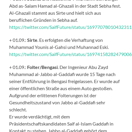
Abd as-Salam Hamad al-Ghazali in der Stadt Sebha fest.
Al-Ghazali stammt aus Sirte und hielt sich aus
beruflichen Gründen in Sebha auf.
https://twitter.com/SaifFuture/status/1697707801043231
+ 01.09.:
Sirte
. Es erfolgten die Verhaftung von
Muhammad Younis al-Gahsi und Muhannad Eski.
https://twitter.com/SaifFuture/status/1697415828247900
+ 01.09.:
Folter/Bengasi
. Der Ingenieur Abu Zayd
Muhammad al-Jabbo al-Gaddafi wurde 15 Tage nach
seiner Entführung in Bengasi freigelassen. Er wurde auf
einer öffentlichen Straße aus einem Auto gestoßen.
Aufgrund der erlittenen Folterungen ist der
Gesundheitszustand von Jabbo al-Gaddafi sehr
schlecht.
Er wurde verdächtigt, mit dem
Präsidentschaftskandidaten Saif al-Islam Gaddafi in
Kontakt zu stehen. Jabbo al-Gaddafi gehört dem