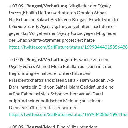
+ 07.09.:
Bengasi/Verhaftung
. Mitglieder der
Dignity
Forces
(Khalifa Haftar) verhafteten Ohmida Abbas
Nadscham im Salawi-Bezirk von Bengasi. Er wird von der
Internal Security Agency
gefangen gehalten, nachdem er
gegen das Vorgehen der
Dignity Forces
gegen Mitglieder
des Ghadhadhfa-Stammes protestiert hatte.
https://twitter.com/SaifFuture/status/1699844431585648
+ 07.09.:
Bengasi/Verhaftungen
. Es wurde von den
Dignity Forces
Ahmed Musa Rafallah ad-Darsi mit der
Begründung verhaftet, er unterstütze den
Präsidentschaftskandidaten Saif al-Islam Gaddafi. Ad-
Darsi hatte ein Bild von Saif al-Islam Gaddafi und eine
grüne Fahne bei sich. Schon vorher war ad-Darsi
aufgrund seiner politischen Meinung aus einem
Dienstverhältnis entlassen worden.
https://twitter.com/SaifFuture/status/1699843865199415
+ 08.09.:
Bengasi/Mord
. Eine Miliz unter dem