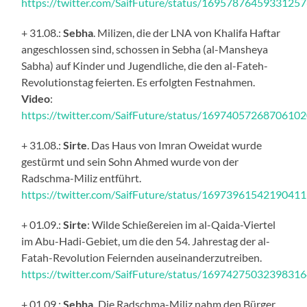
https://twitter.com/SaifFuture/status/1695787645933125
+ 31.08.:
Sebha
. Milizen, die der LNA von Khalifa Haftar
angeschlossen sind, schossen in Sebha (al-Mansheya
Sabha) auf Kinder und Jugendliche, die den al-Fateh-
Revolutionstag feierten. Es erfolgten Festnahmen.
Video
:
https://twitter.com/SaifFuture/status/1697405726870610
+ 31.08.:
Sirte
. Das Haus von Imran Oweidat wurde
gestürmt und sein Sohn Ahmed wurde von der
Radschma-Miliz entführt.
https://twitter.com/SaifFuture/status/1697396154219041
+ 01.09.:
Sirte
: Wilde Schießereien im al-Qaida-Viertel
im Abu-Hadi-Gebiet, um die den 54. Jahrestag der al-
Fatah-Revolution Feiernden auseinanderzutreiben.
https://twitter.com/SaifFuture/status/1697427503239831
+ 01.09.:
Sebha.
Die Radschma-Miliz nahm den Bürger