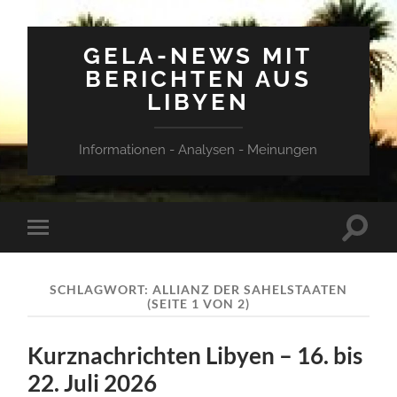
GELA-NEWS MIT
BERICHTEN AUS
LIBYEN
Informationen - Analysen - Meinungen
Suchfe
Mobile-
ein-/a
Menü
ein-/ausblenden
SCHLAGWORT:
ALLIANZ DER SAHELSTAATEN
(SEITE 1 VON 2)
Kurznachrichten Libyen – 16. bis
22. Juli 2026