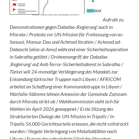
Aufrufe zu
Demonstrationen gegen Dabaiba-‚Regierung‘ auch in
Misrata / Proteste vor UN-Mission für Freilassung von as-
Senussi, Mansur Dau und Achmed Ibrahim / Achmed ad-
Dabaschi (alias al-Amo) während einer Sicherheitsoperation
in Sabratha getötet / Drohnenangriff der Dabaiba-
‚Regierung‘ auf Anti-Terror-Sicherheitsdienst in Sabratha /
Türkei will 24-monatige Verlängerung des Mandats zur
Entsendung türkischer Truppen nach Libyen / AFRICOM
arbeitet an Schaffung einer Kommandotruppe in Libyen /
Warfalla-Stämme lehnen Annexion der Gemeinde Zamzam
durch Misrata strikt ab / Wahlkommission sieht sich für
Wahlen im April 2026 gewappnet / Erste Sitzung des
Strukturierten Dialogs der UN-Mission in Tripolis / In
Tripolis 56.000 Gerichtsurteile erlassen, die nicht vollstreckt
wurden / Illegale Verbringung von Metallabfällen nach
Libyen / Frauen das schwächste Glied der libyschen