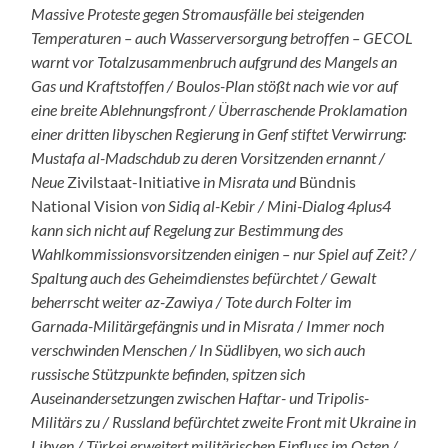
Massive Proteste gegen Stromausfälle bei steigenden
Temperaturen – auch Wasserversorgung betroffen – GECOL
warnt vor Totalzusammenbruch aufgrund des Mangels an
Gas und Kraftstoffen / Boulos-Plan stößt nach wie vor auf
eine breite Ablehnungsfront / Überraschende Proklamation
einer dritten libyschen Regierung in Genf stiftet Verwirrung:
Mustafa al-Madschdub zu deren Vorsitzenden ernannt /
Neue
Zivilstaat-Initiative
in Misrata und
Bündnis
National Vision
von Sidiq al-Kebir / Mini-Dialog 4plus4
kann sich nicht auf Regelung zur Bestimmung des
Wahlkommissionsvorsitzenden einigen – nur Spiel auf Zeit? /
Spaltung auch des Geheimdienstes befürchtet / Gewalt
beherrscht weiter az-Zawiya / Tote durch Folter im
Garnada-Militärgefängnis
und in Misrata
/
Immer noch
verschwinden Menschen / In Südlibyen, wo sich auch
russische Stützpunkte befinden, spitzen sich
Auseinandersetzungen zwischen Haftar- und Tripolis-
Militärs zu / Russland befürchtet zweite Front mit Ukraine in
Libyen / Türkei erweitert militärischen Einfluss im Osten /