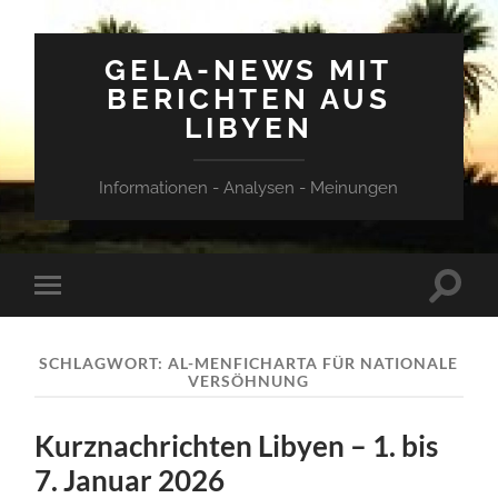
GELA-NEWS MIT
BERICHTEN AUS
LIBYEN
Informationen - Analysen - Meinungen
Suchfe
Mobile-
ein-/a
Menü
ein-/ausblenden
SCHLAGWORT:
AL-MENFICHARTA FÜR NATIONALE
VERSÖHNUNG
Kurznachrichten Libyen – 1. bis
7. Januar 2026