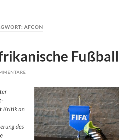
AGWORT:
AFCON
frikanische Fußball
OMMENTARE
ter
n-
t Kritik an
derung des
ne