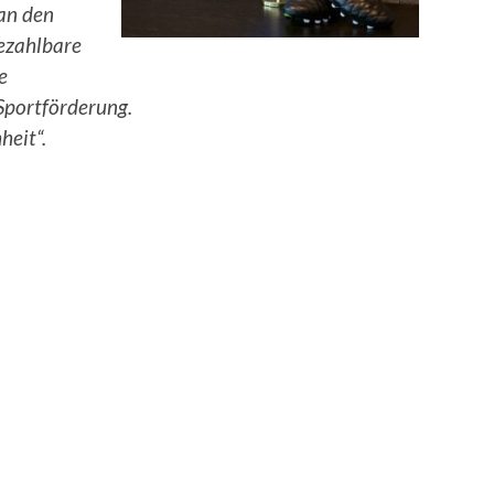
 an den
ezahlbare
e
 Sportförderung.
heit“.